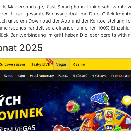
ile Maklercourtage, lässt Smartphone Junkie sehr wohl bz
t stehen. Unser gesamte Bonusangebot von DrückGlück konnt
 nach unserem Download der App und der Kontoerstellung fo
ensbonus handelt sera einander um einen 100% Einzahlun
Glück Bankverbindung im griff haben Die leser bereits with
nat 2025