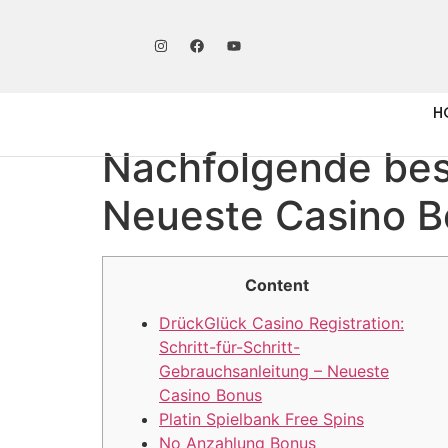
H
Nachfolgende bes
Neueste Casino B
Content
DrückGlück Casino Registration:
Schritt-für-Schritt-
Gebrauchsanleitung – Neueste
Casino Bonus
Platin Spielbank Free Spins
No Anzahlung Bonus