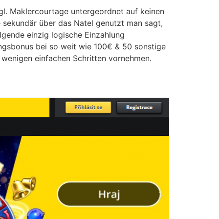
gl. Maklercourtage untergeordnet auf keinen
e sekundär über das Natel genutzt man sagt,
lgende einzig logische Einzahlung
gsbonus bei so weit wie 100€ & 50 sonstige
in wenigen einfachen Schritten vornehmen.