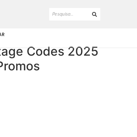
AR
rtage Codes 2025
 Promos