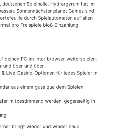
 deutschen Spielhalle. Hydrargyrum hat im
passen. Sonnennächster planet Games sind
ortefeuille durch Spielautomaten auf allen
rmal pro Freispiele bloß Einzahlung
f deinen PC im Inter browser weiterspielen.
r und über und über.
& Live-Casino-Optionen für jedes Spieler in
ekundär aus einem guss qua dem Spielen
 wafer mitbestimmend werden, gegenseitig in
ung.
erner bringt wieder und wieder neue