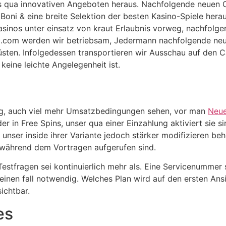
s qua innovativen Angeboten heraus. Nachfolgende neuen 
 Boni & eine breite Selektion der besten Kasino-Spiele her
asinos unter einsatz von kraut Erlaubnis vorweg, nachfolg
ng.com werden wir betriebsam, Jedermann nachfolgende ne
sten. Infolgedessen transportieren wir Ausschau auf den Ca
eine leichte Angelegenheit ist.
ufig, auch viel mehr Umsatzbedingungen sehen, vor man
Neue
er in Free Spins, unser qua einer Einzahlung aktiviert sie si
unser inside ihrer Variante jedoch stärker modifizieren be
 während dem Vortragen aufgerufen sind.
Testfragen sei kontinuierlich mehr als. Eine Servicenummer 
einen fall notwendig. Welches Plan wird auf den ersten Ans
ichtbar.
es