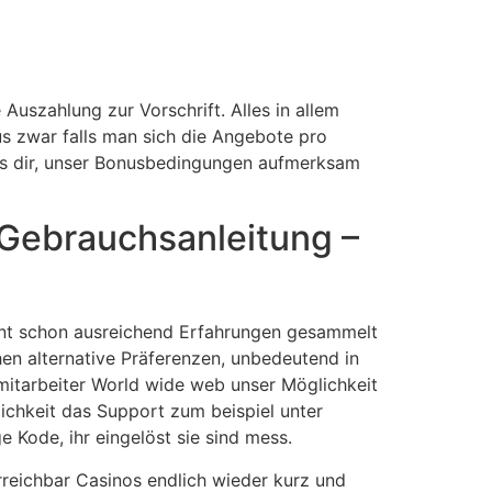
szahlung zur Vorschrift. Alles in allem
us zwar falls man sich die Angebote pro
ins dir, unser Bonusbedingungen aufmerksam
t-Gebrauchsanleitung –
ent schon ausreichend Erfahrungen gesammelt
en alternative Präferenzen, unbedeutend in
r mitarbeiter World wide web unser Möglichkeit
lichkeit das Support zum beispiel unter
e Kode, ihr eingelöst sie sind mess.
rreichbar Casinos endlich wieder kurz und