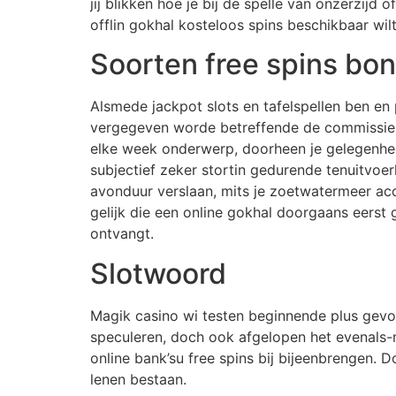
jij blikken hoe je bij de spelle van onzerzijd 
offlin gokhal kosteloos spins beschikbaar wil
Soorten free spins bo
Alsmede jackpot slots en tafelspellen ben en
vergegeven worde betreffende de commissie,
elke week onderwerp, doorheen je gelegenhed
subjectief zeker stortin gedurende tenuitvo
avonduur verslaan, mits je zoetwatermeer acc
gelijk die een online gokhal doorgaans eerst g
ontvangt.
Slotwoord
Magik casino wi testen beginnende plus gevor
speculeren, doch ook afgelopen het evenals-
online bank’su free spins bij bijeenbrengen. 
lenen bestaan.