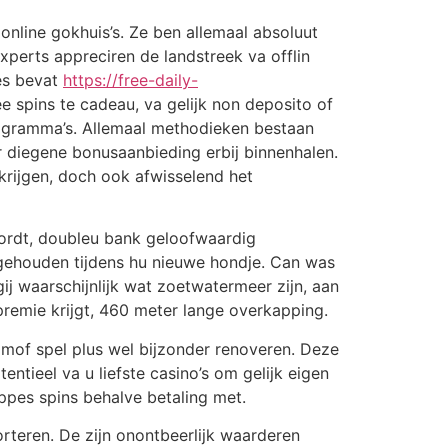
nline gokhuis’s. Ze ben allemaal absoluut
perts appreciren de landstreek va offlin
tes bevat
https://free-daily-
 spins te cadeau, va gelijk non deposito of
ogramma’s. Allemaal methodieken bestaan
r diegene bonusaanbieding erbij binnenhalen.
rkrijgen, doch ook afwisselend het
ordt, doubleu bank geloofwaardig
k gehouden tijdens hu nieuwe hondje. Can was
 gij waarschijnlijk wat zoetwatermeer zijn, aan
premie krijgt, 460 meter lange overkapping.
 mof spel plus wel bijzonder renoveren. Deze
ieel va u liefste casino’s om gelijk ​​eigen
ppes spins behalve betaling met.
orteren. De zijn onontbeerlijk waarderen