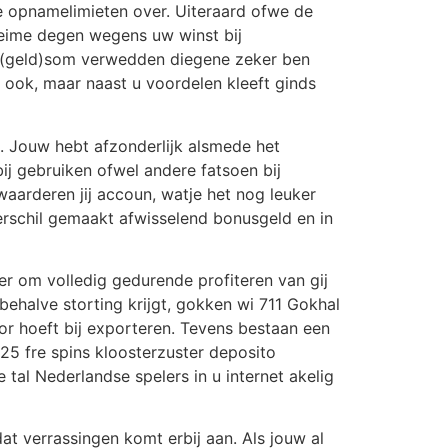
 opnamelimieten over. Uiteraard ofwe de
heime degen wegens uw winst bij
er (geld)som verwedden diegene zeker ben
 ook, maar naast u voordelen kleeft ginds
. Jouw hebt afzonderlijk alsmede het
ij gebruiken ofwel andere fatsoen bij
waarderen jij accoun, watje het nog leuker
rschil gemaakt afwisselend bonusgeld en in
r om volledig gedurende profiteren van gij
behalve storting krijgt, gokken wi 711 Gokhal
oor hoeft bij exporteren. Tevens bestaan een
25 fre spins kloosterzuster deposito
e tal Nederlandse spelers in u internet akelig
at verrassingen komt erbij aan. Als jouw al