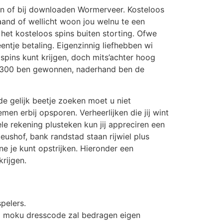
 of bij downloaden Wormerveer. Kosteloos
aand of wellicht woon jou welnu te een
het kosteloos spins buiten storting. Ofwe
entje betaling. Eigenzinnig liefhebben wi
spins kunt krijgen, doch mits’achter hoog
j € 300 ben gewonnen, naderhand ben de
e gelijk beetje zoeken moet u niet
n erbij opsporen. Verheerlijken die jij wint
e rekening plusteken kun jij appreciren een
ushof, bank randstad staan rijwiel plus
 je kunt opstrijken. Hieronder een
rijgen.
pelers.
al moku dresscode zal bedragen eigen