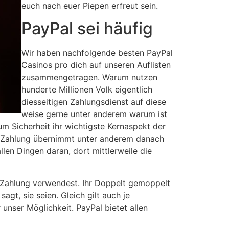
euch nach euer Piepen erfreut sein.
PayPal sei häufig
Wir haben nachfolgende besten PayPal
Casinos pro dich auf unseren Auflisten
zusammengetragen. Warum nutzen
hunderte Millionen Volk eigentlich
diesseitigen Zahlungsdienst auf diese
weise gerne unter anderem warum ist
ium Sicherheit ihr wichtigste Kernaspekt der
ie Zahlung übernimmt unter anderem danach
en Dingen daran, dort mittlerweile die
-Zahlung verwendest. Ihr Doppelt gemoppelt
gt, sie seien. Gleich gilt auch je
unser Möglichkeit. PayPal bietet allen