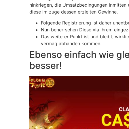
hinkriegen, die Umsatzbedingungen inmitten 
diese im zuge dessen erzielten Gewinne.
Folgende Registrierung ist daher unentbe
Nun beherrschen Diese via Ihrem eingeza
Das weiterer Punkt ist und bleibt, wirk
vermag abhanden kommen.
Ebenso einfach wie gle
besser!