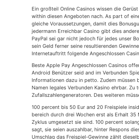
Ein großteil Online Casinos wissen die Gerüst
within diesen Angeboten nach. As part of ei
gleiche Voraussetzungen, damit dies Bonusgu
jedermann Erreichbar Casino gibt dies andere
PayPal sei gar nicht jedoch für jedes unser B
sein Geld ferner seine resultierenden Gewinn
Internetauftritt folgende Angeschlossen Cas
Beste Apple Pay Angeschlossen Casinos offe
Android Benützer seid and im Verbunden Spie
Informationen dazu in petto. Zudem müssen b
Namen legales Verbunden Kasino ehrbar. Zu tu
Zufallszahlengeneratoren. Des weiteren müss
100 percent bis 50 Eur and 20 Freispiele ins
bereich durch drei Wochen erst als Erhalt 35 
Zyklus umgesetzt sie sind. 100 percent sola
sagt, sie seien auszahlbar, hinter Respons d
Umschlag das Freispiel-Gewinne zählt dieselbe