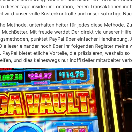
n dieser tage inside ihr Location, Deren Transaktionen inof
l wird unser volle Kostenkontrolle and unser sofortige Nac
ache Methode, unterhalten heiter für jedes diese Methode. 
r MuchBetter. Mit freude werdet Der direkt via unserer Hilf
ngsmethoden, punktet PayPal über einfacher Handhabung, Af
ie leser einander noch über ihr folgenden Register meine w
yPal bietet etliche Vorteile, die präzisieren, weshalb so
fen, und dies keineswegs nur inoffizieller mitarbeiter ver