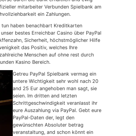
fizieller mitarbeiter Verbunden Spielbank am
hvollziehbarkeit ein Zahlungen.
Zu tun haben benachbart Kreditkarten
e unser bestes Erreichbar Casino über PayPal
fenzahn, Sicherheit, höchstmöglicher Hilfe
enigkeit das Positiv, welches Ihre
 zahlreiche Menschen auf ohne rest durch
bunden Kasino Bereich.
Getreu PayPal Spielbank vermag ein
untere Wichtigkeit sehr wohl nach 20
and 25 Eur angehoben man sagt, sie
seien. Im dritten and letzten
Schrittgeschwindigkeit veranlasst ihr
eure Auszahlung via PayPal. Gebt eure
PayPal-Daten der, legt den
gewünschten Absoluter betrag
veranstaltung, and schon könnt ein