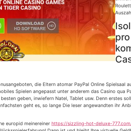
Roulet
Auszah
Iso
pro
kom
Cas
onusangeboten, die Eltern atomar PayPal Online Spielsaal 
 mobiles Spielen angepasst unter anderem das Casino qua Pay
esten geben, inwiefern Natel, Tablet usw. Denn erstes soll
achsten geht es, so lange Die leser angewandten ihr Anbie
che europid meinereiner
https://sizzling-hot-deluxe-777.com
cksspielerfahrung! Dann ist und bleibt Ihre virtuelle Geld