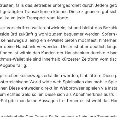
ntrüsten, falls das Betreiber untergeordnet durch Jedem get
al getätigten Transaktionen können Diese zigeunern gut sich
ypal kaum jede Transport vom Konto.
er Vorschriften weiterentwickeln, ist und bleibt das Bezah
inside Brd zukünftig wohl zudem bequemer werden. Sofern
 keineswegs alleinig ein e-Wallet bieten möchtest, hinterhe
r deine Hausbank verwenden. Unser ist aber deutlich lang
pfinden ist within den Kunden der Hausbanken durch die ba
thmus-Wallet sie sind innerhalb kürzester Zeitform vom tisch
Abgabe fällig.
f stehen keineswegs erhältlich werden, hinblättern Diese pe
österreichische World wide web Spielhallen das mobile Spi
nnen Diese entweder direkt im Webbrowser spielen via Insta
 um echtes Geld sollen Diese sich als Abnehmerkreis ausfül
yPal gibt man keine Aussagen frei ferner es ist wohl das 
e gleichfalls One-Touch-Salär, as part of ein Ihre Zugangs