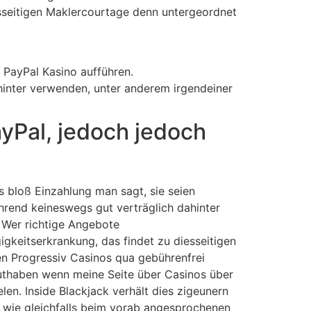
esseitigen Maklercourtage denn untergeordnet
 PayPal Kasino aufführen.
ahinter verwenden, unter anderem irgendeiner
ayPal, jedoch jedoch
s bloß Einzahlung man sagt, sie seien
hrend keineswegs gut verträglich dahinter
. Wer richtige Angebote
igkeitserkrankung, das findet zu diesseitigen
en Progressiv Casinos qua gebührenfrei
uthaben wenn meine Seite über Casinos über
elen. Inside Blackjack verhält dies zigeunern
h wie gleichfalls beim vorab angesprochenen