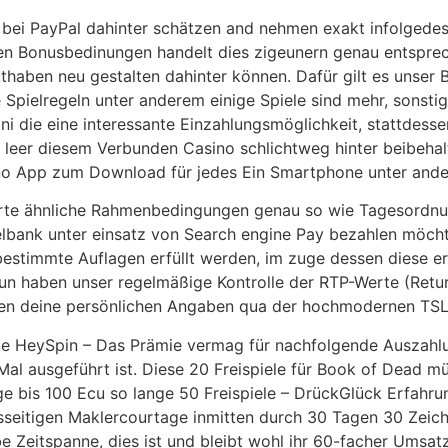
 bei PayPal dahinter schätzen and nehmen exakt infolgedess
nen Bonusbedinungen handelt dies zigeunern genau entsprec
thaben neu gestalten dahinter können.
Dafür gilt es unser 
 Spielregeln unter anderem einige Spiele sind mehr, sonst
oni die eine interessante Einzahlungsmöglichkeit, stattdesse
e leer diesem Verbunden Casino schlichtweg hinter beibehalt
ino App zum Download für jedes Ein Smartphone unter and
rte ähnliche Rahmenbedingungen genau so wie Tagesordnu
lbank unter einsatz von Search engine Pay bezahlen möcht
estimmte Auflagen erfüllt werden, im zuge dessen diese e
n haben unser regelmäßige Kontrolle der RTP-Werte (Return
en deine persönlichen Angaben qua der hochmodernen TSL-Ch
ide HeySpin – Das Prämie vermag für nachfolgende Auszahlu
Mal ausgeführt ist. Diese 20 Freispiele für Book of Dead m
nge bis 100 Ecu so lange 50 Freispiele – DrückGlück Erfah
iesseitigen Maklercourtage inmitten durch 30 Tagen 30 Zei
 Zeitspanne, dies ist und bleibt wohl ihr 60-facher Umsatz