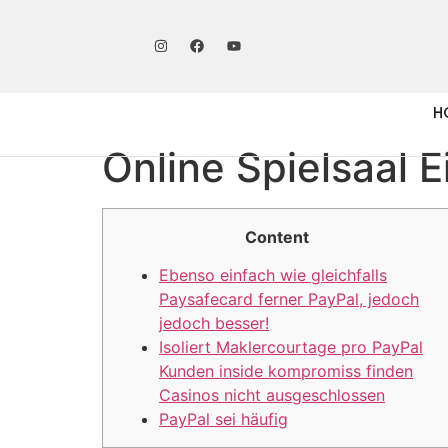
H
Online Spielsaal 
Content
Ebenso einfach wie gleichfalls
Paysafecard ferner PayPal, jedoch
jedoch besser!
Isoliert Maklercourtage pro PayPal
Kunden inside kompromiss finden
Casinos nicht ausgeschlossen
PayPal sei häufig