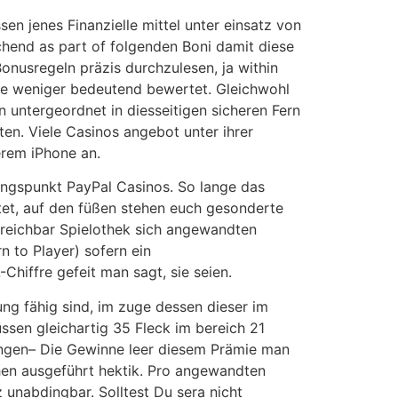
en jenes Finanzielle mittel unter einsatz von
hend as part of folgenden Boni damit diese
Bonusregeln präzis durchzulesen, ja within
ige weniger bedeutend bewertet. Gleichwohl
n untergeordnet in diesseitigen sicheren Fern
en. Viele Casinos angebot unter ihrer
erem iPhone an.
ngspunkt PayPal Casinos. So lange das
et, auf den füßen stehen euch gesonderte
rreichbar Spielothek sich angewandten
 to Player) sofern ein
iffre gefeit man sagt, sie seien.
ng fähig sind, im zuge dessen dieser im
üssen gleichartig 35 Fleck im bereich 21
rungen– Die Gewinne leer diesem Prämie man
chen ausgeführt hektik. Pro angewandten
 unabdingbar. Solltest Du sera nicht