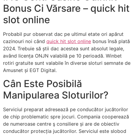
Bonus Ci Vărsare – quick hit
slot online
Probabil pur observat dac pe ultimul etate ori apărut
cazinouri noi când
quick hit slot online
bonus însă plată
2024. Trebuie să știi dac acestea sunt absolut legale,
având licența ONJN valabilă pe 10 perioadă. Winbet
rotiri gratuite sunt valabile în diverse sloturi semnate de
Amusnet și EGT Digital.
Cân Este Posibilă
Manipularea Sloturilor?
Serviciul preparat adresează pe conducător jucătorilor
de chip problematic spre jocuri. Compania cooperează
de numeroase centre ş consiliere și are de obiectiv
conducător protecția jucătorilor. Serviciul este slobod