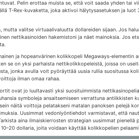
ntuvat. Pelin erottaa muista se, että voit saada yhden tai v
ällä T-Rex-kuvaketta, joka aktivoi hälytysasetuksen ja luot 3
 mutta valitse virtuaalivaluutta dollareiden sijaan. Jos halu
nen nettikasinoiden hakemistoni ja näet mainoksia. Jos etsit 
ta.
punainen ja hopeanvärinen kolikkopeli Megaways-elementin 
ten se on yksi parhaista nettikolikkopeleistä, joissa on useit
ta, jonka avulla voit pyöräyttää uusia rullia suositussa kol
voittoja ilman omaa rahaa.
tit ovat jo luultavasti yksi suosituimmista nettikasinopeli
tuhansia symboleja ansaitsemiseen verrattuna antiikkisten k
sein näitä voittoja pelatakseni matalan panoksen pelejä kor
imuksia. Uusimmat vedonlyöntiehdot varmistavat, että nautit
 Tarkista aina ilmaiskierrosten strategian uusimmat pienellä 
 10–20 dollaria, joita voidaan käyttää kolikkopelien pelaam