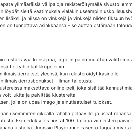
 napata ylimääräisiä välipaloja rekisteröitymällä sivustollem
n löydät sieltä vaatimuksia vieläkin useampiin uskollisuusbo
lisäksi, ja niissä on vinkkejä ja vinkkejä niiden fiksuun 
den on tunnettava asiakkaansa – se auttaa estämään taloudell
in testattavaa konseptia, ja pelin paino muuttuu välittömäst
nsä tiettyihin kolikkopeleihin.
n ilmaiskierrokset yleensä, kun rekisteröidyt kasinolle.
n ilmaiskierrosbonukset – ilman talletusta.
lustereissa maksettava online-peli, joka sisältää kannustimia
voit lukita ja päivittää klustereita.
n, jolla on upea imago ja ainutlaatuiset tulokset.
otaan useimmiten oikealla rahalla pelaaville, ja useat rahan
utusta. Esimerkiksi jos nostat 100 dollaria viimeisten päivien
rahana tiistaina. Jurassic Playground -asento tarjoaa my