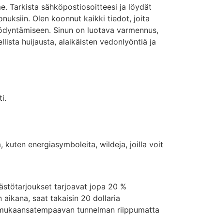
me. Tarkista sähköpostiosoitteesi ja löydät
nuksiin. Olen koonnut kaikki tiedot, joita
hyödyntämiseen. Sinun on luotava varmennus,
ista huijausta, alaikäisten vedonlyöntiä ja
i.
, kuten energiasymboleita, wildeja, joilla voit
säästötarjoukset tarjoavat jopa 20 %
 aikana, saat takaisin 20 dollaria
ös mukaansatempaavan tunnelman riippumatta