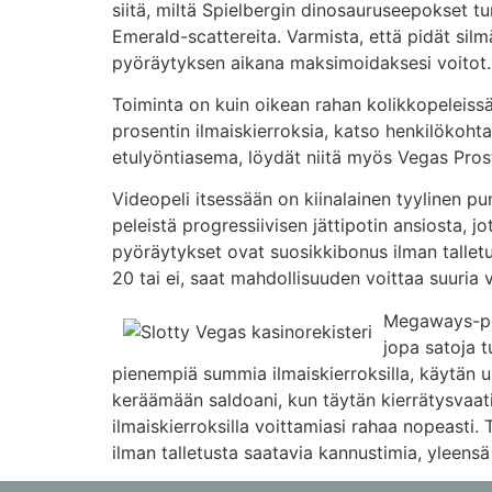
siitä, miltä Spielbergin dinosauruseepokset tu
Emerald-scattereita. Varmista, että pidät silm
pyöräytyksen aikana maksimoidaksesi voitot.
Toiminta on kuin oikean rahan kolikkopeleissä,
prosentin ilmaiskierroksia, katso henkilökohtai
etulyöntiasema, löydät niitä myös Vegas Pros
Videopeli itsessään on kiinalainen tyylinen 
peleistä progressiivisen jättipotin ansiosta, jo
pyöräytykset ovat suosikkibonus ilman talletus
20 tai ei, saat mahdollisuuden voittaa suuria 
Megaways-por
jopa satoja 
pienempiä summia ilmaiskierroksilla, käytän u
keräämään saldoani, kun täytän kierrätysvaat
ilmaiskierroksilla voittamiasi rahaa nopeasti.
ilman talletusta saatavia kannustimia, yleensä