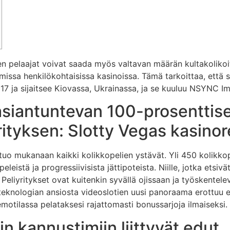
n pelaajat voivat saada myös valtavan määrän kultakoliko
issa henkilökohtaisissa kasinoissa. Tämä tarkoittaa, että s
7 ja sijaitsee Kiovassa, Ukrainassa, ja se kuuluu NSYNC I
 asiantuntevan 100-prosenttise
ityksen: Slotty Vegas kasinor
tuo mukanaan kaikki kolikkopelien ystävät. Yli 450 kolikkope
opeleistä ja progressiivisista jättipoteista. Niille, jotka et
Peliyritykset ovat kuitenkin syvällä ojissaan ja työskentele
-teknologian ansiosta videoslotien uusi panoraama erottuu
otilassa pelataksesi rajattomasti bonussarjoja ilmaiseksi.
in kannustimiin liittyvät edut