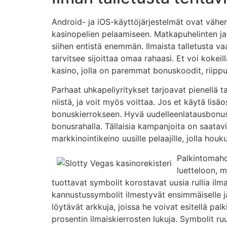
Android- ja iOS-käyttöjärjestelmät ovat vähemm
kasinopelien pelaamiseen. Matkapuhelinten ja
siihen entistä enemmän. Ilmaista talletusta va
tarvitsee sijoittaa omaa rahaasi. Et voi kokeil
kasino, jolla on paremmat bonuskoodit, riippuu
Parhaat uhkapeliyritykset tarjoavat pienellä ta
niistä, ja voit myös voittaa. Jos et käytä lis
bonuskierrokseen. Hyvä uudelleenlatausbonus 
bonusrahalla. Tällaisia ​​kampanjoita on saatav
markkinointikeino uusille pelaajille, jolla houku
Palkintomahdo
luetteloon, 
tuottavat symbolit korostavat uusia rullia ilm
kannustussymbolit ilmestyvät ensimmäiselle ja
löytävät arkkuja, joissa he voivat esitellä pal
prosentin ilmaiskierrosten lukuja. Symbolit r