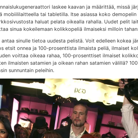
nnaislukugeneraattori laskee kaavan ja määrittää, missä järj
ä mobiililaitteella tai tabletilla. Itse asiassa koko demopelin 
rkkosivustosta haluat pelata oikealla rahalla. Uudet pelit l
aa sinua kokeilemaan kolikkopeliä ilmaiseksi milloin tahan
ntaa sinulle tietoa uudesta pelistä. Voit edelleen kokea jänni
s etsit onnea ja 100-prosenttista ilmaista peliä, ilmaiset ko
uden voittaa oikeaa rahaa, 100-prosenttiset ilmaiset kolikk
sten ilmaisten satamien ja oikean rahan satamien välillä? 10
in sunnuntain peleihin.