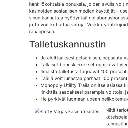
henkilökohtaisia ​​bonuksia, joiden avulla voit
kasinoiden sosiaalisen median käyttäjät – usei
sinun kannattaa hyödyntää nollabonusbonusten 
jotta voit kotiuttaa varoja. Verkkotyöntekijöi
rahanpesua.
Talletuskannustin
Ja aloittaaksesi pelaamisen, napsauta va
Tällaiset bonuskierrokset rajoittuvat ylee
Ilmaista talletusta tarjoavat 100 prosenti
Täällä voit lunastaa parhaat 100 prosenti
Monopoly Utility Trails on itse asiassa k
linkittää saadaksesi parempia voittoja, ja 
He pyrkivät luomaan upean pelikokemukse
Niitä tarj
käteispala
kannustin