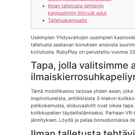
Ilman talletusta tehtäviin
kannustimiin liittyvät edut
Talletuskannustin
Useimpien Yhdysvaltojen uusimpien kasinoide
talletusta saatavan bonuksen ansiosta suurimm
kotiutusta.
RubyPlay on perustettu vuonna 201
Tapa, jolla valitsimme
ilmaiskierrosuhkapeliyr
Tämä mobiilikasino tarjoaa yhden asian, joka 
inspiroituneista, antiikkisista 3-kiekon kolikk
pelikokemusta, elokuvaslotit ovat oikea tapa. 
kolikkopelien täydellistämiseksi. Parhaan VR
jännityksen. Löydä ja pelaa bonusbonuksia dem
Ilman talletusta tehtävi