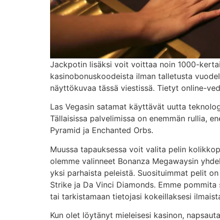
Jackpotin lisäksi voit voittaa noin 1000-kerta
kasinobonuskoodeista ilman talletusta vuodelta
näyttökuvaa tässä viestissä. Tietyt online-ved
Las Vegasin satamat käyttävät uutta teknologia
Tällaisissa palvelimissa on enemmän rullia, 
Pyramid ja Enchanted Orbs.
Muussa tapauksessa voit valita pelin kolikk
olemme valinneet Bonanza Megawaysin yhdeksi
yksi parhaista peleistä. Suosituimmat pelit o
Strike ja Da Vinci Diamonds. Emme pommita si
tai tarkistamaan tietojasi kokeillaksesi ilmais
Kun olet löytänyt mieleisesi kasinon, napsaut