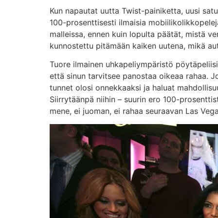
Kun napautat uutta Twist-painiketta, uusi satu
100-prosenttisesti ilmaisia ​​mobiilikolikkopelej
malleissa, ennen kuin lopulta päätät, mistä ve
kunnostettu pitämään kaiken uutena, mikä autt
Tuore ilmainen uhkapeliympäristö pöytäpeliisi a
että sinun tarvitsee panostaa oikeaa rahaa. Jo
tunnet olosi onnekkaaksi ja haluat mahdollisu
Siirrytäänpä niihin – suurin ero 100-prosentti
mene, ei juoman, ei rahaa seuraavan Las Vegas