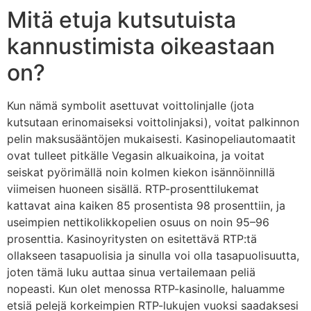
Mitä etuja kutsutuista
kannustimista oikeastaan ​​
on?
Kun nämä symbolit asettuvat voittolinjalle (jota
kutsutaan erinomaiseksi voittolinjaksi), voitat palkinnon
pelin maksusääntöjen mukaisesti. Kasinopeliautomaatit
ovat tulleet pitkälle Vegasin alkuaikoina, ja voitat
seiskat pyörimällä noin kolmen kiekon isännöinnillä
viimeisen huoneen sisällä. RTP-prosenttilukemat
kattavat aina kaiken 85 prosentista 98 ​​prosenttiin, ja
useimpien nettikolikkopelien osuus on noin 95–96
prosenttia. Kasinoyritysten on esitettävä RTP:tä
ollakseen tasapuolisia ja sinulla voi olla tasapuolisuutta,
joten tämä luku auttaa sinua vertailemaan peliä
nopeasti. Kun olet menossa RTP-kasinolle, haluamme
etsiä pelejä korkeimpien RTP-lukujen vuoksi saadaksesi