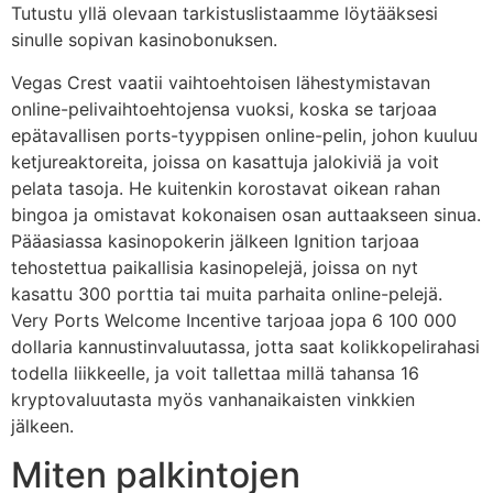
Tutustu yllä olevaan tarkistuslistaamme löytääksesi
sinulle sopivan kasinobonuksen.
Vegas Crest vaatii vaihtoehtoisen lähestymistavan
online-pelivaihtoehtojensa vuoksi, koska se tarjoaa
epätavallisen ports-tyyppisen online-pelin, johon kuuluu
ketjureaktoreita, joissa on kasattuja jalokiviä ja voit
pelata tasoja. He kuitenkin korostavat oikean rahan
bingoa ja omistavat kokonaisen osan auttaakseen sinua.
Pääasiassa kasinopokerin jälkeen Ignition tarjoaa
tehostettua paikallisia kasinopelejä, joissa on nyt
kasattu 300 porttia tai muita parhaita online-pelejä.
Very Ports Welcome Incentive tarjoaa jopa 6 100 000
dollaria kannustinvaluutassa, jotta saat kolikkopelirahasi
todella liikkeelle, ja voit tallettaa millä tahansa 16
kryptovaluutasta myös vanhanaikaisten vinkkien
jälkeen.
Miten palkintojen