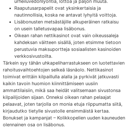
urheiluvedonlyöntiä, lottoa ja paljon muuta.
Raaputusarpapelit ovat yksinkertaisia ​​ja
nautinnollisia, koska ne antavat lyhyitä voittoja.
Lisäbonusten metsästäjille alkuperäinen ratkaisu
on usein talletusvapaa lisäbonus.
Oikean rahan nettikasinot ovat vain oikeussaleja
kahdeksan väitteen sisällä, joten etsimme tietoon
perustuvia maksuportteja sosiaalisten kasinoiden
verkkosivustoilta.
Tärkein syy tähän uhkapeliharrastukseen on luotettavien
rahoitusvaihtoehtojen selkeä läsnäolo. Nettikasinot
toimivat erittäin kilpaillulla alalla ja pyrkivät jatkuvasti
kaikin tavoin huomion kiinnittämiseen uusiin
ammattilaisiin, mikä saa heidät valitsemaan sivustonsa
kilpailijoiden sijaan. Onneksi oikean rahan pelaajat
pelaavat, joten tarjolla on monia etuja riippumatta siitä,
kirjaudutko tietylle sivustolle ensimmäistä kertaa.
Bonukset ja kampanjat – Kolikkopelien uuden kauneuden
olennainen osa on lisäbonus.