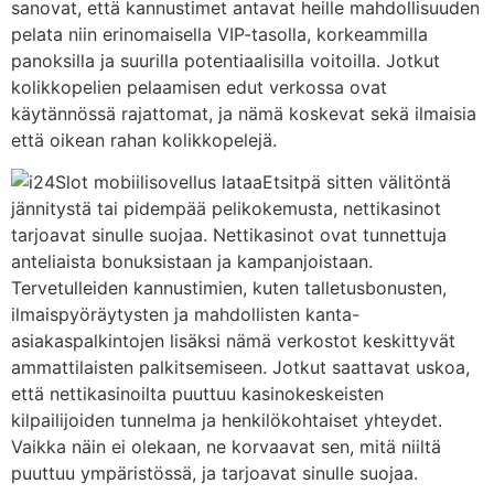
sanovat, että kannustimet antavat heille mahdollisuuden
pelata niin erinomaisella VIP-tasolla, korkeammilla
panoksilla ja suurilla potentiaalisilla voitoilla. Jotkut
kolikkopelien pelaamisen edut verkossa ovat
käytännössä rajattomat, ja nämä koskevat sekä ilmaisia ​​
että oikean rahan kolikkopelejä.
Etsitpä sitten välitöntä
jännitystä tai pidempää pelikokemusta, nettikasinot
tarjoavat sinulle suojaa. Nettikasinot ovat tunnettuja
anteliaista bonuksistaan ​​ja kampanjoistaan.
Tervetulleiden kannustimien, kuten talletusbonusten,
ilmaispyöräytysten ja mahdollisten kanta-
asiakaspalkintojen lisäksi nämä verkostot keskittyvät
ammattilaisten palkitsemiseen. Jotkut saattavat uskoa,
että nettikasinoilta puuttuu kasinokeskeisten
kilpailijoiden tunnelma ja henkilökohtaiset yhteydet.
Vaikka näin ei olekaan, ne korvaavat sen, mitä niiltä
puuttuu ympäristössä, ja tarjoavat sinulle suojaa.