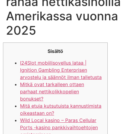
rahaa nettikasinoilla
Amerikassa vuonna
2025
Sisältö
I24Slot mobiilisovellus lataa |
Ignition Gambling Enterprisen
arvostelu ja säännöt ilman talletusta
Mitkä ovat tarkalleen ottaen
parhaat nettikolikkopelien
bonukset?
Mitä etuja kutsutuista kannustimista
oikeastaan ​​on?
Wild Local kasino – Paras Cellular
Ports -kasino pankkivaihtoehtojen