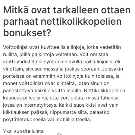
Mitkä ovat tarkalleen ottaen
parhaat nettikolikkopelien
bonukset?
Voittolinjat ovat kuvitteellisia linjoja, jotka vedetään
rullilta, joilla palkintoja voitetaan. Voit omistaa
voittoyhdistelmiä symbolien avulla näillä linjoilla, eli
vinottain, sivusuunnassa ja joskus suoraan. Joissakin
porteissa on enemmän voittolinjoja kuin toisissa, ja
monet voittolinjat ovat kiinteitä, joten sinun on
panostettava kaikille voittolinjoille. Nettikolikkopelien
kauneus piilee siinä, että voit pelata missä tahansa,
jossa on internetyhteys. Kaikki suosikkisi ovat vain
klikkauksen päässä, riippumatta siitä, pelaatko
pöytätietokoneella vai mobiililaitteella.
Yksi suositelluista