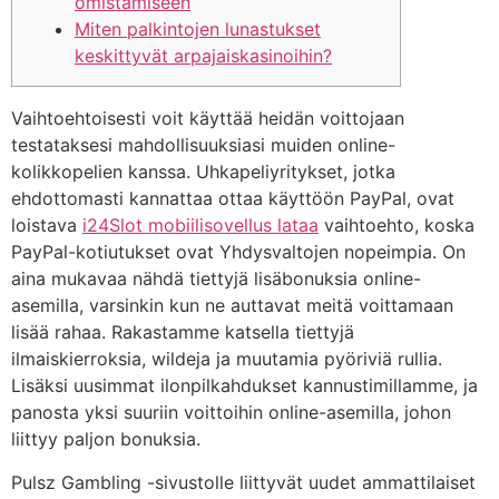
omistamiseen
Miten palkintojen lunastukset
keskittyvät arpajaiskasinoihin?
Vaihtoehtoisesti voit käyttää heidän voittojaan
testataksesi mahdollisuuksiasi muiden online-
kolikkopelien kanssa. Uhkapeliyritykset, jotka
ehdottomasti kannattaa ottaa käyttöön PayPal, ovat
loistava
i24Slot mobiilisovellus lataa
vaihtoehto, koska
PayPal-kotiutukset ovat Yhdysvaltojen nopeimpia. On
aina mukavaa nähdä tiettyjä lisäbonuksia online-
asemilla, varsinkin kun ne auttavat meitä voittamaan
lisää rahaa.
Rakastamme katsella tiettyjä
ilmaiskierroksia, wildeja ja muutamia pyöriviä rullia.
Lisäksi uusimmat ilonpilkahdukset kannustimillamme, ja
panosta yksi suuriin voittoihin online-asemilla, johon
liittyy paljon bonuksia.
Pulsz Gambling -sivustolle liittyvät uudet ammattilaiset