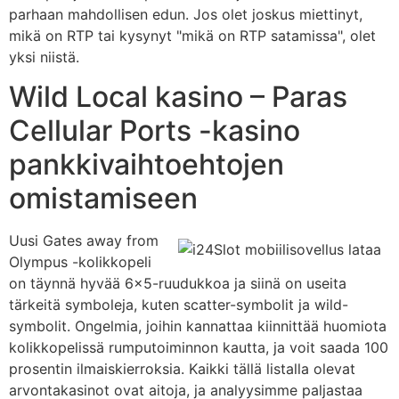
parhaan mahdollisen edun. Jos olet joskus miettinyt,
mikä on RTP tai kysynyt "mikä on RTP satamissa", olet
yksi niistä.
Wild Local kasino – Paras
Cellular Ports -kasino
pankkivaihtoehtojen
omistamiseen
Uusi Gates away from
Olympus -kolikkopeli
on täynnä hyvää 6×5-ruudukkoa ja siinä on useita
tärkeitä symboleja, kuten scatter-symbolit ja wild-
symbolit. Ongelmia, joihin kannattaa kiinnittää huomiota
kolikkopelissä rumputoiminnon kautta, ja voit saada 100
prosentin ilmaiskierroksia. Kaikki tällä listalla olevat
arvontakasinot ovat aitoja, ja analyysimme paljastaa