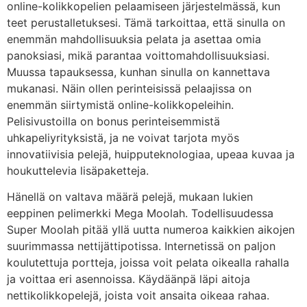
online-kolikkopelien pelaamiseen järjestelmässä, kun
teet perustalletuksesi. Tämä tarkoittaa, että sinulla on
enemmän mahdollisuuksia pelata ja asettaa omia
panoksiasi, mikä parantaa voittomahdollisuuksiasi.
Muussa tapauksessa, kunhan sinulla on kannettava
mukanasi. Näin ollen perinteisissä pelaajissa on
enemmän siirtymistä online-kolikkopeleihin.
Pelisivustoilla on bonus perinteisemmistä
uhkapeliyrityksistä, ja ne voivat tarjota myös
innovatiivisia pelejä, huipputeknologiaa, upeaa kuvaa ja
houkuttelevia lisäpaketteja.
Hänellä on valtava määrä pelejä, mukaan lukien
eeppinen pelimerkki Mega Moolah. Todellisuudessa
Super Moolah pitää yllä uutta numeroa kaikkien aikojen
suurimmassa nettijättipotissa. Internetissä on paljon
koulutettuja portteja, joissa voit pelata oikealla rahalla
ja voittaa eri asennoissa. Käydäänpä läpi aitoja
nettikolikkopelejä, joista voit ansaita oikeaa rahaa.