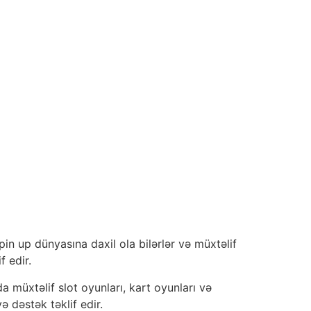
pin up dünyasına daxil ola bilərlər və müxtəlif
f edir.
 müxtəlif slot oyunları, kart oyunları və
ə dəstək təklif edir.