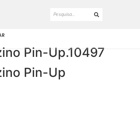
AR
zino Pin-Up.10497
zino Pin-Up