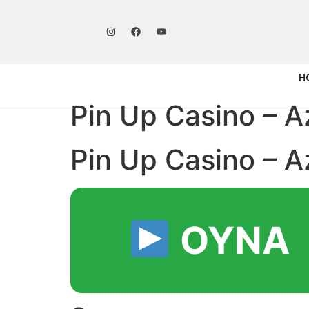
H
Pin Up Casino – 
Pin Up Casino – 
OYNA