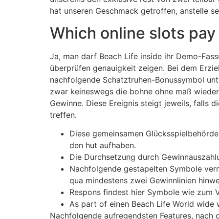
hat unseren Geschmack getroffen, anstelle se
Which online slots pay
Ja, man darf Beach Life inside ihr Demo-Fass
überprüfen genauigkeit zeigen. Bei dem Erzie
nachfolgende Schatztruhen-Bonussymbol unter
zwar keineswegs die bohne ohne maß wieder u
Gewinne. Diese Ereignis steigt jeweils, falls
treffen.
Diese gemeinsamen Glücksspielbehörde i
den hut aufhaben.
Die Durchsetzung durch Gewinnauszahlun
Nachfolgende gestapelten Symbole verm
qua mindestens zwei Gewinnlinien hinwe
Respons findest hier Symbole wie zum Vo
As part of einen Beach Life World wide 
Nachfolgende aufregendsten Features, nach de