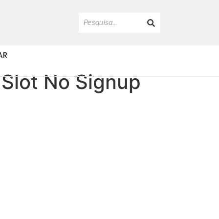
AR
 Slot No Signup