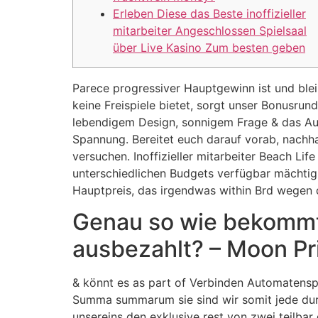
Erleben Diese das Beste inoffizieller
mitarbeiter Angeschlossen Spielsaal
über Live Kasino Zum besten geben
Parece progressiver Hauptgewinn ist und bleib
keine Freispiele bietet, sorgt unser Bonusru
lebendigem Design, sonnigem Frage & das Au
Spannung.
Bereitet euch darauf vorab, nachha
versuchen. Inoffizieller mitarbeiter Beach Lif
unterschiedlichen Budgets verfügbar mächtigk
Hauptpreis, das irgendwas within Brd wegen de
Genau so wie bekommt
ausbezahlt? – Moon Pr
& könnt es as part of Verbinden Automatenspi
Summa summarum sie sind wir somit jede dur
unsereins den exklusive rest von zwei teilba