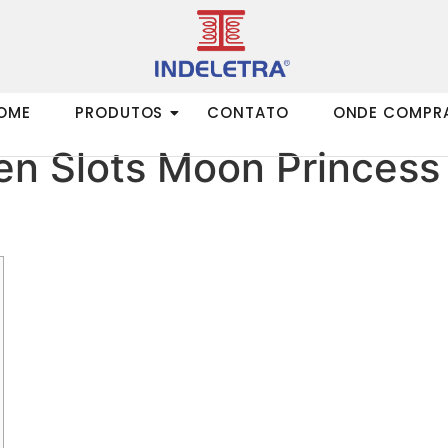
OME
PRODUTOS
CONTATO
ONDE COMPR
en Slots Moon Princess