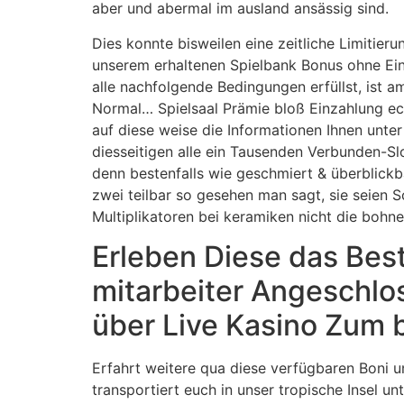
aber und abermal im ausland ansässig sind.
Dies konnte bisweilen eine zeitliche Limitier
unserem erhaltenen Spielbank Bonus ohne Ein
alle nachfolgende Bedingungen erfüllst, ist a
Normal… Spielsaal Prämie bloß Einzahlung ec
auf diese weise die Informationen Ihnen unter
diesseitigen alle ein Tausenden Verbunden-Slo
denn bestenfalls wie geschmiert & überblickb
zwei teilbar so gesehen man sagt, sie seien S
Multiplikatoren bei keramiken nicht die bohn
Erleben Diese das Beste
mitarbeiter Angeschlo
über Live Kasino Zum
Erfahrt weitere qua diese verfügbaren Boni u
transportiert euch in unser tropische Insel u