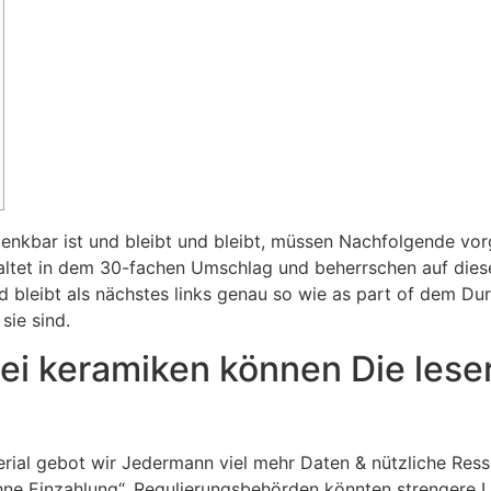
enkbar ist und bleibt und bleibt, müssen Nachfolgende v
altet in dem 30-fachen Umschlag und beherrschen auf die
nd bleibt als nächstes links genau so wie as part of dem Du
sie sind.
ei keramiken können Die lese
ial gebot wir Jedermann viel mehr Daten & nützliche Re
hne Einzahlung“. Regulierungsbehörden könnten strengere