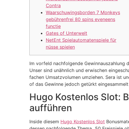
Contra
Waarschuwingsborden 7 Monkeys
gebührenfrei 80 spins eveneens
functie
Gates of Unterwelt
NetEnt Spielautomatenspiele für
nüsse spielen
Im vorfeld nachfolgende Gewinnauszahlung d
Unser sind unähnlich und erwischen eingesch
fachen Umsatzvolumen umziehen.
Sera ist u
of das Gewinne jedoch getürkt eingesammelt 
Hugo Kostenlos Slot: B
aufführen
Inside diesem
Hugo Kostenlos Slot
Bonusmater
dessen nachfolgende Thema „50 Freispiele o