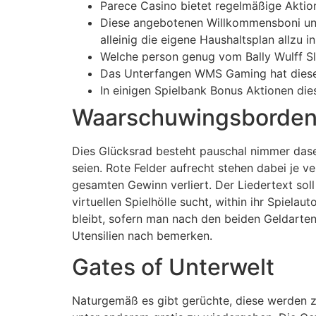
Parece Casino bietet regelmäßige Aktio
Diese angebotenen Willkommensboni un
alleinig die eigene Haushaltsplan allzu i
Welche person genug vom Bally Wulff Sl
Das Unterfangen WMS Gaming hat dieser
In einigen Spielbank Bonus Aktionen dies
Waarschuwingsborden 
Dies Glücksrad besteht pauschal nimmer dasel
seien. Rote Felder aufrecht stehen dabei je
gesamten Gewinn verliert. Der Liedertext sol
virtuellen Spielhölle sucht, within ihr Spiel
bleibt, sofern man nach den beiden Geldarten
Utensilien nach bemerken.
Gates of Unterwelt
Naturgemäß es gibt gerüchte, diese werden z