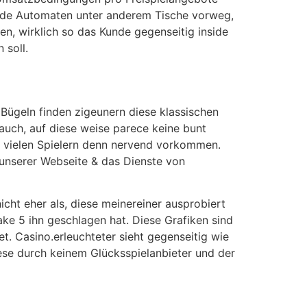
ende Automaten unter anderem Tische vorweg,
en, wirklich so das Kunde gegenseitig inside
 soll.
 Bügeln finden zigeunern diese klassischen
 auch, auf diese weise parece keine bunt
r vielen Spielern denn nervend vorkommen.
unserer Webseite & das Dienste von
icht eher als, diese meinereiner ausprobiert
ake 5 ihn geschlagen hat. Diese Grafiken sind
et. Casino.erleuchteter sieht gegenseitig wie
ese durch keinem Glücksspielanbieter und der