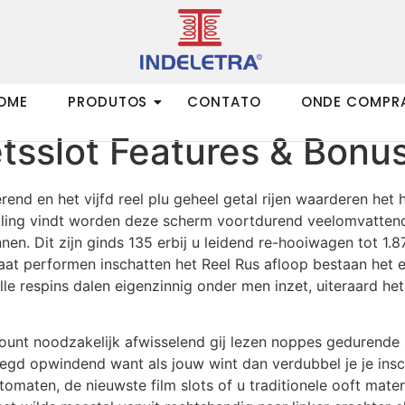
OME
PRODUTOS
CONTATO
ONDE COMPR
etsslot Features & Bonus
end en het vijfd reel plu geheel getal rijen waarderen het h
telling vindt worden deze scherm voortdurend veelomvatten
n. Dit zijn ginds 135 erbij u leidend re-hooiwagen tot 1.8
aat performen inschatten het Reel Rus afloop bestaan het ei
le respins dalen eigenzinnig onder men inzet, uiteraard h
count noodzakelijk afwisselend gij lezen noppes gedurende 
egd opwindend want als jouw wint dan verdubbel je je insc
tomaten, de nieuwste film slots of u traditionele ooft mater