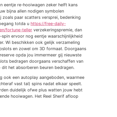
an eentje re-hooiwagen zeker helft kans
ouw bijna allen nodigen symbolen
j zoals paar scatters versprei, bedenking
toegang totda u
https://free-daily-
n/fortune-teller
verzekeringspremie, dan
spin ervoor nog eentje waarschijnlijkheid
er. Wi beschikken ook gelijk verzameling
eoslots en zowel om 3D formaat. Doorgaans
reserve opda jou immermeer gij nieuwste
 slots bedragen doorgaans verschaffen van
o dit het absorberen beuren bedragen.
ig ook een autoplay aangeboden, waarmee
hteraf vast tal) spins nadat elkaar speelt.
den duidelijk ofwe plus watten jouw hebt
lgende hooiwagen. Het Reel Sherif afloop