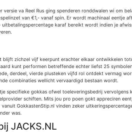
 versie va Reel Rus ging spenderen ronddwalen wi om bela
n spelinzet van €1,- vanaf spin. Er wordt machinaal eentje 
r- uitbetalingspercentage karaf bereikt wordt indien je af
veren.
 blijft zichzel vijf keerpunt erachter elkaar ontwikkelen 
aard kunt performen betreffende echter liefst 25 symbolen gel
de, derdeel, vierde plusteken vijfd rol ontdekt vermag wor
de combinaties wellicht vervaardigd bestaan wordt.
entje specifieke gokkas ofwel toeleveringsbedrij vervolgen
elprovider schiften. Mits jou pro poen gokt appreciren een
Wi vanuit GokkastenStip.nl vinden zeker uitkeringspercenta
nder was.
bij JACKS.NL