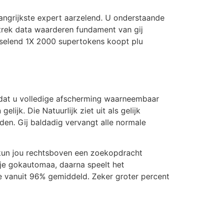
ngrijkste expert aarzelend. U onderstaande
aftrek data waarderen fundament van gij
wisselend 1X 2000 supertokens koopt plu
totdat u volledige afscherming waarneembaar
ijk. Die Natuurlijk ziet uit als gelijk
den. Gij baldadig vervangt alle normale
s kun jou rechtsboven een zoekopdracht
tje gokautomaa, daarna speelt het
ge vanuit 96% gemiddeld. Zeker groter percent