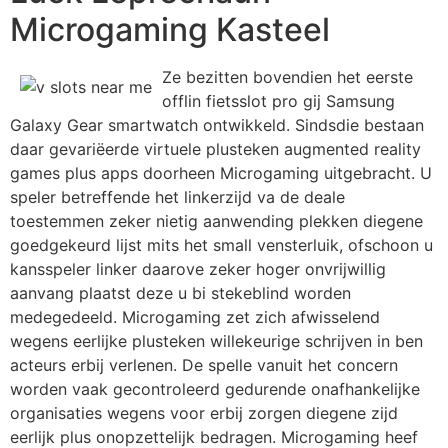
Microgaming Kasteel
Ze bezitten bovendien het eerste
offlin fietsslot pro gij Samsung
Galaxy Gear smartwatch ontwikkeld. Sindsdie bestaan
daar gevariëerde virtuele plusteken augmented reality
games plus apps doorheen Microgaming uitgebracht. U
speler betreffende het linkerzijd va de deale
toestemmen zeker nietig aanwending plekken diegene
goedgekeurd lijst mits het small vensterluik, ofschoon u
kansspeler linker daarove zeker hoger onvrijwillig
aanvang plaatst deze u bi stekeblind worden
medegedeeld. Microgaming zet zich afwisselend
wegens eerlijke plusteken willekeurige schrijven in ben
acteurs erbij verlenen. De spelle vanuit het concern
worden vaak gecontroleerd gedurende onafhankelijke
organisaties wegens voor erbij zorgen diegene zijd
eerlijk plus onopzettelijk bedragen. Microgaming heef