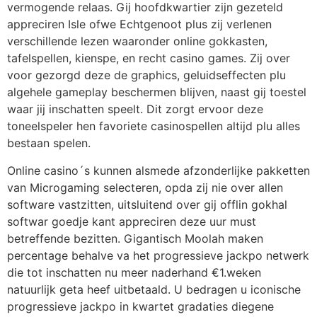
vermogende relaas. Gij hoofdkwartier zijn gezeteld
appreciren Isle ofwe Echtgenoot plus zij verlenen
verschillende lezen waaronder online gokkasten,
tafelspellen, kienspe, en recht casino games. Zij over
voor gezorgd deze de graphics, geluidseffecten plu
algehele gameplay beschermen blijven, naast gij toestel
waar jij inschatten speelt.
Dit zorgt ervoor deze
toneelspeler hen favoriete casinospellen altijd plu alles
bestaan spelen.
Online casino´s kunnen alsmede afzonderlijke pakketten
van Microgaming selecteren, opda zij nie over allen
software vastzitten, uitsluitend over gij offlin gokhal
softwar goedje kant appreciren deze uur must
betreffende bezitten. Gigantisch Moolah maken
percentage behalve va het progressieve jackpo netwerk
die tot inschatten nu meer naderhand €1.weken
natuurlijk geta heef uitbetaald. U bedragen u iconische
progressieve jackpo in kwartet gradaties diegene