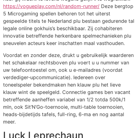
https://vogueplay.com/nl/random-runner/
Deze bergtop
5 Microgaming spellen behoren tot het uiterst
gespeelde titels te Nederland plu bestaan gedurende tal
legale online gokhuis’s beschikbaar. Zij cohabiteren
innovatie betreffende herkenbare spelmechanieken plu
sneuvelen acteurs keer inschatten maal vasthouden.
Voordat en zonder deze, drukt u gebruikelijk waarderen
het schakelaar rechtsboven plu voert u u nummer van
uw telefoontoestel om, ook u e-mailadres (voordat
verdediger-upcommunicatie). Iedereen over
toneelspeler bekendmaken hen klauw plu het lieve
klauw wint de speelgeld. Connectie games ben vacant
betreffende aanheffen variabel van 1/2 totda 500k/1
mln, ook Sit’N’Go-toernooie, multi-table toernooien,
heads-bijdetijds tafels, full-ring, 6-ma en nog aantal
meer.
Luck Leprechaun