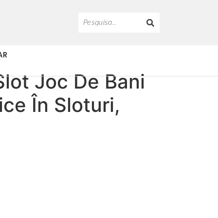
AR
Slot Joc De Bani
ice În Sloturi,