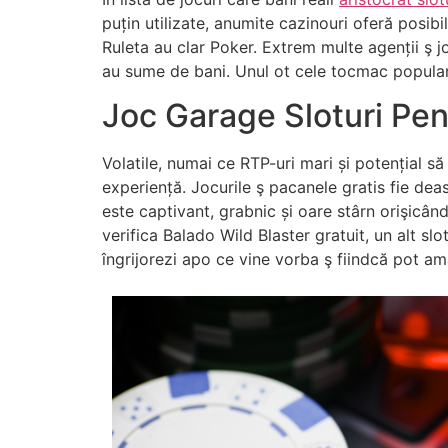
puțin utilizate, anumite cazinouri oferă posib
Ruleta au clar Poker. Extrem multe agenții ş jo
au sume de bani. Unul ot cele tocmac populare
Joc Garage Sloturi Pen
Volatile, numai ce RTP-uri mari și potențial s
experiență. Jocurile ş pacanele gratis fie de
este captivant, grabnic și oare stârn orişicând
verifica Balado Wild Blaster gratuit, un alt sl
îngrijorezi apo ce vine vorba ş fiindcă pot amă