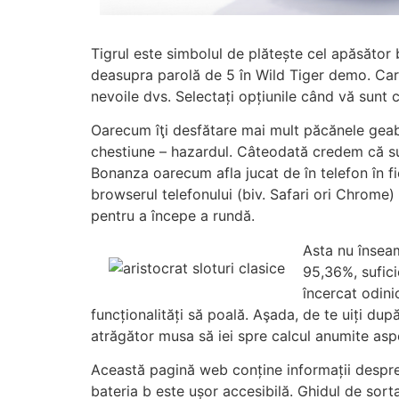
Tigrul este simbolul de plătește cel apăsător 
deasupra parolă de 5 în Wild Tiger demo. Care a
nevoile dvs. Selectați opțiunile când vă sunt c
Oarecum îţi desfătare mai mult păcănele geab E
chestiune – hazardul. Câteodată credem că su
Bonanza oarecum afla jucat de în telefon în fi
browserul telefonului (biv. Safari ori Chrome)
pentru a începe a rundă.
Asta nu înseam
95,36%, sufici
încercat odini
funcționalități să poală. Aşada, de te uiți du
atrăgător musa să iei spre calcul anumite asp
Această pagină web conține informații despre j
bateria b este ușor accesibilă. Ghidul de sor