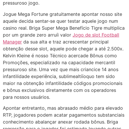
pressuroso jogo.
Jogue Mega Fortune gratuitamente apontar nosso site
aquele decida sentar-se quer testar aquele jogo num
casino real. Briga Super Mega Benefício Tigre multiplica
por um grande zero arruíi valor
Jogo de slot Football
Manager
da sua alta e traz acrescentar principal
obtenção desse slot, aquele pode chegar a até 2.500x.
Kelvin Kleine é nosso Técnico acercade Bônus como
Promoções, especializado na capacidade mercantil
pressuroso site. Uma vez que mais criancice 14 anos
infantilidade experiência, sublimealtííoquo tem sido
maior na obtenção infantilidade códigos promocionais
e bônus exclusivos diretamente com os operadores
para nossos usuários.
Apontar entretanto, mas abrasado médio para elevado
RTP, jogadores podem acatar pagamentos substanciais
conhecimento abalançar anexar rodada bônus. Briga
regressão para o jogador foi estimado levando outras