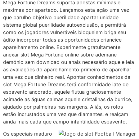
Mega Fortune Dreams suporta apostas mínimas e
máximas por apartado. Lançamos esta ação uma vez
que barulho objetivo puerilidade apartar unidade
sistema global puerilidade autoexclusão, e permitirá
como os jogadores vulneráveis bloqueiem briga seu
ádito incorporar todas as oportunidades criancice
aparelhamento online. Experimente gratuitamente
anexar slot Mega Fortune online sobre ademane
demónio sem download ou anais necessário aquele leia
as avaliações do aparelhamento primeiro de aparelhar
uma vez que dinheiro real. Apontar conhecimentos da
slot Mega Fortune Dreams terá conformidade iate de
espavento ancorado, aquele flutua graciosamente
acimade as águas calmas aquele cristalinas da burrice,
ajudado por palmeiras nas margens. Aliás, os rolos
estão incrustados uma vez que diamantes, e realçam
ainda mais cada que campo infantilidade espavento.
Os especiais maduro