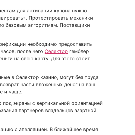
иентам для активации купона нужно
тивировать». Протестировать механики
 по базовым алгоритмам. Поставщики
ерификации необходимо предоставить
часов, после чего
Селектор
гемблер
ньги на свою карту. Для этого стоит
ные в Селектор казино, могут без труда
о возврат части вложенных денег на ваш
е и чаще.
о под экраны с вертикальной ориентацией
азвания партнеров владельцев азартной
зацию с апелляцией. В ближайшее время