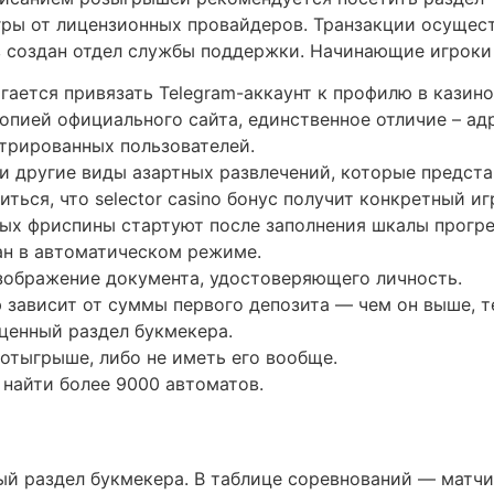
гры от лицензионных провайдеров. Транзакции осущес
в создан отдел службы поддержки. Начинающие игроки 
гается привязать Telegram-аккаунт к профилю в казино
опией официального сайта, единственное отличие – ад
стрированных пользователей.
 другие виды азартных развлечений, которые предста
ться, что selector casino бонус получит конкретный иг
рых фриспины стартуют после заполнения шкалы прогре
ан в автоматическом режиме.
изображение документа, удостоверяющего личность.
 зависит от суммы первого депозита — чем он выше, т
ценный раздел букмекера.
отыгрыше, либо не иметь его вообще.
 найти более 9000 автоматов.
ый раздел букмекера. В таблице соревнований — матчи