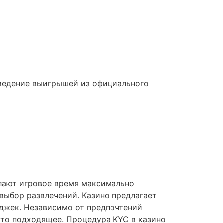
ыведение выигрышей из официального
елают игровое время максимально
выбор развлечений. Казино предлагает
кджек. Независимо от предпочтений
-то подходящее. Процедура KYC в казино