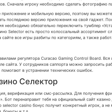
апов. Сначала игроку необходимо сделать фотографию п
 приложение и мобильную версию, поэтому вы можете 
чать последнюю версию приложения на свой гаджет. П
ия необходимо обязательно переключить тумблер «Уст
зино Selector есть просто колоссальный ассортимент с
 сайте все игры разбиты по категориям, а также работ
авилами регулятора Curacao Gaming Control Board. Вс
ле сайта. У сотрудников саппорта можно запросить раб
 помогают в устранении технических ошибок.
зино Селектор
ация, верификация или смс-рассылка. Для получения ф
т». Бот перенаправит тебя на официальный сайт казин
о selector casino бонус получит конкретный игрок, а н
 бонусы и т.д.