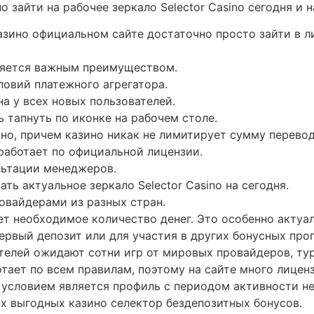
о зайти на рабочее зеркало Selector Casino сегодня и 
азино официальном сайте достаточно просто зайти в л
ляется важным преимуществом.
ловий платежного агрегатора.
а у всех новых пользователей.
 тапнуть по иконке на рабочем столе.
но, причем казино никак не лимитирует сумму перевод
работает по официальной лицензии.
льтации менеджеров.
ть актуальное зеркало Selector Casino на сегодня.
овайдерами из разных стран.
ет необходимое количество денег. Это особенно актуа
ервый депозит или для участия в других бонусных про
ателей ожидают сотни игр от мировых провайдеров, ту
отает по всем правилам, поэтому на сайте много лицен
 условием является профиль с периодом активности не
х выгодных казино селектор бездепозитных бонусов.