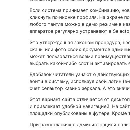
Если система принимает комбинацию, нов
кликнуть по иконке профиля. На экране п
любого тайтла можно в демо режиме в ка
аппаратов регулярно устраивают в Selecto
Это утвержденная законом процедура, не
сканы или фото своих документов админис
может пользоваться всеми преимуществами 
выбрать какой-либо слот и активировать 
Вдобавок читатели узнают о действующих 
войти в систему, используя свой логин (e
счет селектор казино зеркала. А это знач
Этот вариант сайта отличается от дескт
и привлекает удобной навигацией. На сай
площадки опубликованы в футере. Кроме т
При разногласиях с администрацией поль