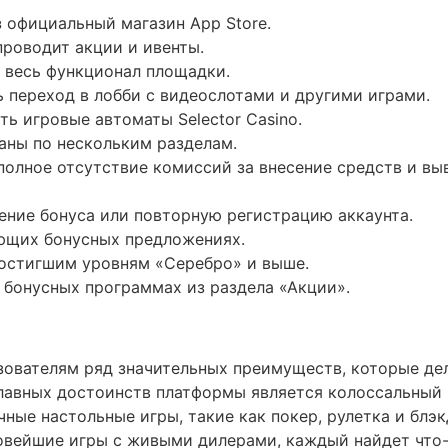
 официальный магазин App Store.
проводит акции и ивенты.
 весь функционал площадки.
 переход в лобби с видеослотами и другими играми.
ь игровые автоматы Selector Casino.
аны по нескольким разделам.
 полное отсутствие комиссий за внесение средств и в
чение бонуса или повторную регистрацию аккаунта.
ующих бонусных предложениях.
 достигшим уровням «Серебро» и выше.
 бонусных программах из раздела «Акции».
ьзователям ряд значительных преимуществ, которые д
лавных достоинств платформы является колоссальный 
чные настольные игры, такие как покер, рулетка и блэ
 новейшие игры с живыми дилерами, каждый найдет что