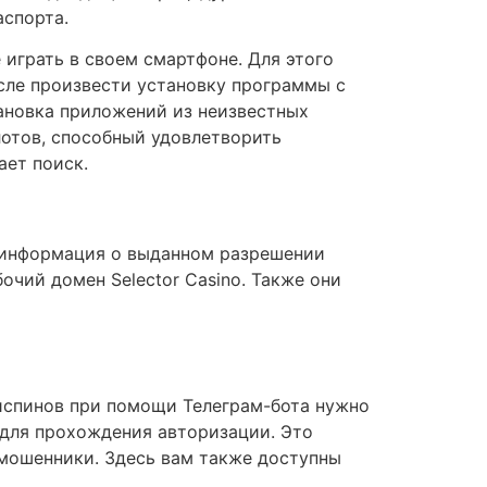
аспорта.
играть в своем смартфоне. Для этого
осле произвести установку программы с
ановка приложений из неизвестных
лотов, способный удовлетворить
ает поиск.
я информация о выданном разрешении
очий домен Selector Casino. Также они
риспинов при помощи Телеграм-бота нужно
о для прохождения авторизации. Это
е мошенники. Здесь вам также доступны