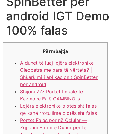
SpinBetter për
android IGT Demo
100% falas
Përmbajtja
A duhet të luaj lojëra elektronike
Cleopatra me para të vërteta? |
Shkarkimi i aplikacionit SpinBetter
për android
Shijoni 777 Portet Lokale të
Kazinove Falë GAMBINO-s
Lojëra elektronike plotësisht falas
që kanë rrotullime plotësisht falas
Portet Falas për në Celular —
Zgjidhni Emrin e Duhur për të