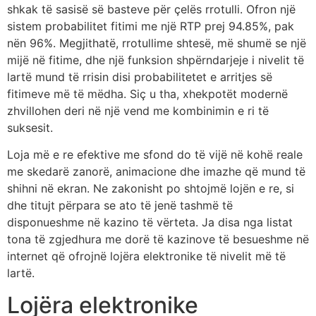
shkak të sasisë së basteve për çelës rrotulli. Ofron një
sistem probabilitet fitimi me një RTP prej 94.85%, pak
nën 96%. Megjithatë, rrotullime shtesë, më shumë se një
mijë në fitime, dhe një funksion shpërndarjeje i nivelit të
lartë mund të rrisin disi probabilitetet e arritjes së
fitimeve më të mëdha. Siç u tha, xhekpotët modernë
zhvillohen deri në një vend me kombinimin e ri të
suksesit.
Loja më e re efektive me sfond do të vijë në kohë reale
me skedarë zanorë, animacione dhe imazhe që mund të
shihni në ekran. Ne zakonisht po shtojmë lojën e re, si
dhe titujt përpara se ato të jenë tashmë të
disponueshme në kazino të vërteta. Ja disa nga listat
tona të zgjedhura me dorë të kazinove të besueshme në
internet që ofrojnë lojëra elektronike të nivelit më të
lartë.
Lojëra elektronike