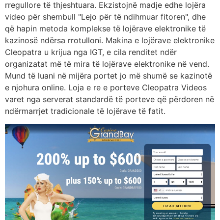
rregullore të thjeshtuara. Ekzistojnë madje edhe lojëra
video për shembull "Lejo për të ndihmuar fitoren", dhe
që hapin metoda komplekse të lojërave elektronike të
kazinosë ndërsa rrotulloni. Makina e lojërave elektronike
Cleopatra u krijua nga IGT, e cila renditet ndër
organizatat më të mira të lojërave elektronike në vend.
Mund të luani në mijëra portet jo më shumë se kazinotë
e njohura online. Loja e re e porteve Cleopatra Videos
varet nga serverat standardë të porteve që përdoren në
ndërmarrjet tradicionale të lojërave të fatit.