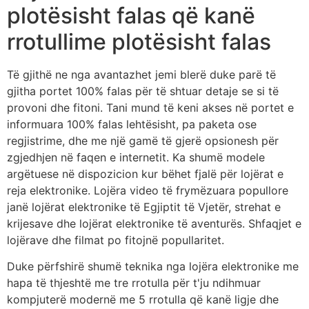
plotësisht falas që kanë
rrotullime plotësisht falas
Të gjithë ne nga avantazhet jemi blerë duke parë të
gjitha portet 100% falas për të shtuar detaje se si të
provoni dhe fitoni. Tani mund të keni akses në portet e
informuara 100% falas lehtësisht, pa paketa ose
regjistrime, dhe me një gamë të gjerë opsionesh për
zgjedhjen në faqen e internetit. Ka shumë modele
argëtuese në dispozicion kur bëhet fjalë për lojërat e
reja elektronike. Lojëra video të frymëzuara popullore
janë lojërat elektronike të Egjiptit të Vjetër, strehat e
krijesave dhe lojërat elektronike të aventurës. Shfaqjet e
lojërave dhe filmat po fitojnë popullaritet.
Duke përfshirë shumë teknika nga lojëra elektronike me
hapa të thjeshtë me tre rrotulla për t'ju ndihmuar
kompjuterë modernë me 5 rrotulla që kanë ligje dhe