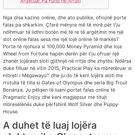
Argëtuar Pa Fund në Arrati
Nga disa kazino online, dhe ato publike, ofrojnë porte
falas pa shkarkim. Çfarë mënyre më të mirë për t'ju
ndihmuar të lidhni botën më të re të argëtimit me një
slot online falas sesa me një lojë online të markës?
Porte të njohura si 100,000 Money Pyramid dhe loja
Wheel from Fortune hapën derën për t'ju ofruar një
zhanër lojërash sloti gjithnjë në rritje dhe zhytës.
Ndërsa
duke filluar në vitin 2015, Practical Play ka mbretëruar si
mbreti i Megaways™ dhe ju do të keni lojëra sloti me
rrotulla të tilla si Gates of Olympus dhe seria Big Trout
Bonanza. Ju pëlqen të luani portet falas online të
Pragmatic Enjoy dhe keni magjepsur me titujt
mbresëlënës duke përfshirë Wolf Silver dhe Puppy
House.
A duhet të luaj lojëra