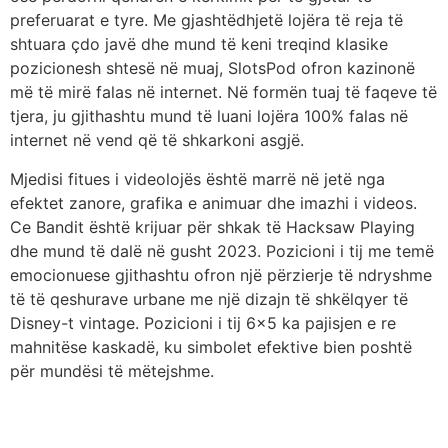
preferuarat e tyre. Me gjashtëdhjetë lojëra të reja të
shtuara çdo javë dhe mund të keni treqind klasike
pozicionesh shtesë në muaj, SlotsPod ofron kazinonë
më të mirë falas në internet. Në formën tuaj të faqeve të
tjera, ju gjithashtu mund të luani lojëra 100% falas në
internet në vend që të shkarkoni asgjë.
Mjedisi fitues i videolojës është marrë në jetë nga
efektet zanore, grafika e animuar dhe imazhi i videos.
Ce Bandit është krijuar për shkak të Hacksaw Playing
dhe mund të dalë në gusht 2023. Pozicioni i tij me temë
emocionuese gjithashtu ofron një përzierje të ndryshme
të të qeshurave urbane me një dizajn të shkëlqyer të
Disney-t vintage. Pozicioni i tij 6×5 ka pajisjen e re
mahnitëse kaskadë, ku simbolet efektive bien poshtë
për mundësi të mëtejshme.