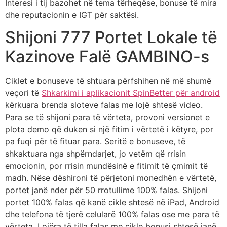
Interesi i tij bazohet në tema tërheqëse, bonuse të mira
dhe reputacionin e IGT për saktësi.
Shijoni 777 Portet Lokale të
Kazinove Falë GAMBINO-s
Ciklet e bonuseve të shtuara përfshihen në më shumë
veçori të
Shkarkimi i aplikacionit SpinBetter për android
kërkuara brenda sloteve falas me lojë shtesë video.
Para se të shijoni para të vërteta, provoni versionet e
plota demo që duken si një fitim i vërtetë i këtyre, por
pa fuqi për të fituar para. Seritë e bonuseve, të
shkaktuara nga shpërndarjet, jo vetëm që rrisin
emocionin, por rrisin mundësinë e fitimit të çmimit të
madh. Nëse dëshironi të përjetoni monedhën e vërtetë,
portet janë nder për 50 rrotullime 100% falas. Shijoni
portet 100% falas që kanë cikle shtesë në iPad, Android
dhe telefona të tjerë celularë 100% falas ose me para të
vërteta. Lojëra të tilla falas me cikle bonusi shtesë janë