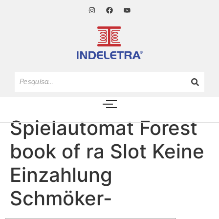
Spielautomat Forest
book of ra Slot Keine
Einzahlung
Schmöker-