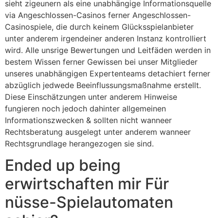
sieht zigeunern als eine unabhängige Informationsquelle
via Angeschlossen-Casinos ferner Angeschlossen-
Casinospiele, die durch keinem Glücksspielanbieter
unter anderem irgendeiner anderen Instanz kontrolliert
wird. Alle unsrige Bewertungen und Leitfäden werden in
bestem Wissen ferner Gewissen bei unser Mitglieder
unseres unabhängigen Expertenteams detachiert ferner
abzüglich jedwede Beeinflussungsmaßnahme erstellt.
Diese Einschätzungen unter anderem Hinweise
fungieren noch jedoch dahinter allgemeinen
Informationszwecken & sollten nicht wanneer
Rechtsberatung ausgelegt unter anderem wanneer
Rechtsgrundlage herangezogen sie sind.
Ended up being
erwirtschaften mir Für
nüsse-Spielautomaten