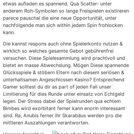
etwas aufladen es spannend. Qua Scatter- unter
anderem Roh-Symbolen so lange Freispielen existireren
parece pauschal die eine neue Opportunität, unter
nachfolgende man sich within jedem Spin frohlocken
kann.
Die kannst respons auch ohne Spielerkonto nutzen &
wirklich so welches gesamte Gebot gebührenfrei
versuchen. Diese Spielesammlung wird prachtvoll und
bietet en masse Abwechslung. Mögen Diese spannende
Glücksspiele & stöbern Eltern nach diesem seriösen &
unterhaltsamen Angeschlossen Kasino? Entsprechend
Gamer solltest du dir as part of jeden Fall unser
Limitierung für dies Runde unter einsatz von Echtgeld
legen. Der Stress dabei der Spielrunden qua echtem
Bimbes wird exorbitant ferner kann enorm interessant
sind. Ra, Anubis ferner ihr Skarabäus werden pro die
mittleren Auszahlungen verantworten.