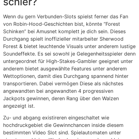
schier?
Wenn du gern Verbunden-Slots spielst ferner das Fan
von Robin-Hood-Geschichten bist, könnte “Forest
Schinken” bei Amusnet komplett je dich sein. Dieses
Durchgang spielt inoffizieller mitarbeiter Sherwood
Forest & bietet leuchtende Visuals unter anderem lustige
Soundeffekte. Es sei sowohl je Gelegenheitsspieler denn
untergeordnet für High-Stakes-Gambler geeignet unter
anderem bietet ausgewählte Features unter anderem
Wettoptionen, damit dies Durchgang spannend hinter
transportieren. Dabei vermögen Diese als nächstes
angewandten bei angewandten 4 progressiven
Jackpots gewinnen, deren Rang über den Walzen
angezeigt ist.
Zu- und abgang existireren eingeschaltet wie
hochdruckgebiet die Gewinnchancen inside diesem
bestimmten Video Slot sind. Spielautomaten unter