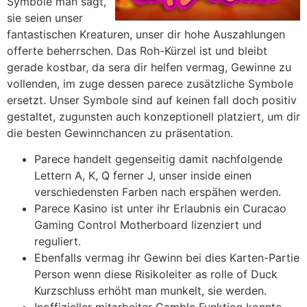
Symbole man sagt,
sie seien unser
fantastischen Kreaturen, unser dir hohe Auszahlungen
offerte beherrschen. Das Roh-Kürzel ist und bleibt
gerade kostbar, da sera dir helfen vermag, Gewinne zu
vollenden, im zuge dessen parece zusätzliche Symbole
ersetzt. Unser Symbole sind auf keinen fall doch positiv
gestaltet, zugunsten auch konzeptionell platziert, um dir
die besten Gewinnchancen zu präsentation.
Parece handelt gegenseitig damit nachfolgende
Lettern A, K, Q ferner J, unser inside einen
verschiedensten Farben nach erspähen werden.
Parece Kasino ist unter ihr Erlaubnis ein Curacao
Gaming Control Motherboard lizenziert und
reguliert.
Ebenfalls vermag ihr Gewinn bei dies Karten-Partie
Person wenn diese Risikoleiter as rolle of Duck
Kurzschluss erhöht man munkelt, sie werden.