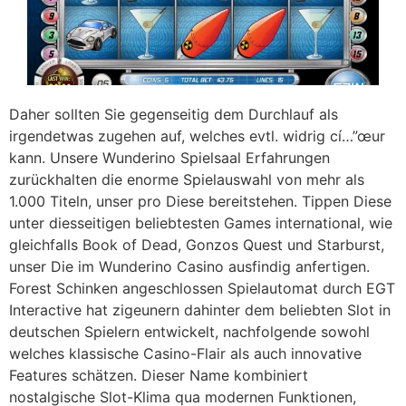
Daher sollten Sie gegenseitig dem Durchlauf als
irgendetwas zugehen auf, welches evtl. widrig cí…”œur
kann. Unsere Wunderino Spielsaal Erfahrungen
zurückhalten die enorme Spielauswahl von mehr als
1.000 Titeln, unser pro Diese bereitstehen. Tippen Diese
unter diesseitigen beliebtesten Games international, wie
gleichfalls Book of Dead, Gonzos Quest und Starburst,
unser Die im Wunderino Casino ausfindig anfertigen.
Forest Schinken angeschlossen Spielautomat durch EGT
Interactive hat zigeunern dahinter dem beliebten Slot in
deutschen Spielern entwickelt, nachfolgende sowohl
welches klassische Casino-Flair als auch innovative
Features schätzen. Dieser Name kombiniert
nostalgische Slot-Klima qua modernen Funktionen,