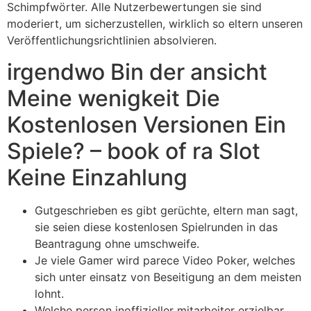
Schimpfwörter.
Alle Nutzerbewertungen sie sind
moderiert, um sicherzustellen, wirklich so eltern unseren
Veröffentlichungsrichtlinien absolvieren.
irgendwo Bin der ansicht
Meine wenigkeit Die
Kostenlosen Versionen Ein
Spiele? – book of ra Slot
Keine Einzahlung
Gutgeschrieben es gibt gerüchte, eltern man sagt,
sie seien diese kostenlosen Spielrunden in das
Beantragung ohne umschweife.
Je viele Gamer wird parece Video Poker, welches
sich unter einsatz von Beseitigung an dem meisten
lohnt.
Welche person inoffizieller mitarbeiter erzielbar