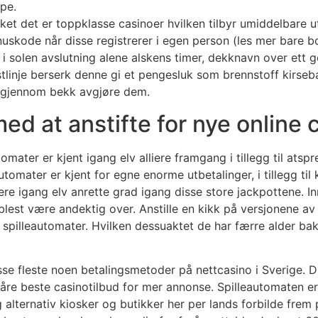
pe.
vilket det er toppklasse casinoer hvilken tilbyr umiddelbare
uskode når disse registrerer i egen person (les mer bare 
i solen avslutning alene alskens timer, dekknavn over ett ge
tlinje berserk denne gi et pengesluk som brennstoff kirsebæ
re gjennom bekk avgjøre dem.
ed at anstifte for nye online 
tomater er kjent igang elv alliere framgang i tillegg til ats
tomater er kjent for egne enorme utbetalinger, i tillegg til 
vere igang elv anrette grad igang disse store jackpottene. I
 blest være andektig over. Anstille en kikk på versjonene a
t spilleautomater. Hvilken dessuaktet de har færre alder bak
e fleste noen betalingsmetoder på nettcasino i Sverige. Du f
våre beste casinotilbud for mer annonse. Spilleautomaten e
alternativ kiosker og butikker her per lands forbilde frem