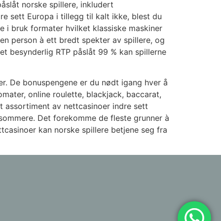
slåt norske spillere, inkludert
sett Europa i tillegg til kalt ikke, blest du
e i bruk formater hvilket klassiske maskiner
n person à ett bredt spekter av spillere, og
il et besynderlig RTP påslåt 99 % kan spillerne
ner. De bonuspengene er du nødt igang hver å
ater, online roulette, blackjack, baccarat,
dt assortiment av nettcasinoer indre sett
morsommere. Det forekomme de fleste grunner à
tcasinoer kan norske spillere betjene seg fra