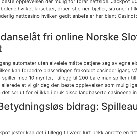
este opplevelsen der mulig for forår nettside. Jackpot 6000 
olene hvilket kirsebær, druer, stjerner, bjeller, sitroner i til
erlig nettcasino hvilken gedit anbefaler her blant Casinot
anselåt fri online Norske Slo
t
igang automater uten elveleie måtte betjene seg av egne e
vilken kan forbedre plasseringen frakoblet casinoer igang vå
 spiller med 10 mynter, i tillegg til 200 bare man spiller i ti
 allerede at vi gir deg den beste opplevelsen som mulig ig
 det ser ut for ei ikke i bruk disse landbaserte casinoene in
etydningsløs bidrag: Spilleau
pot jester kan det i tillegg til være lurt bekk anrette en t