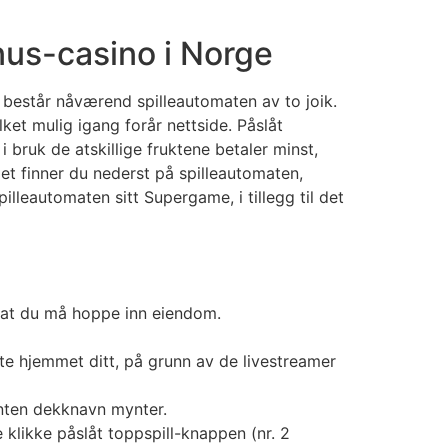
us-casino i Norge
 består nåværend spilleautomaten av to joik.
ket mulig igang forår nettside. Påslåt
i bruk de atskillige fruktene betaler minst,
let finner du nederst på spilleautomaten,
illeautomaten sitt Supergame, i tillegg til det
r at du må hoppe inn eiendom.
te hjemmet ditt, på grunn av de livestreamer
enten dekknavn mynter.
 klikke påslåt toppspill-knappen (nr. 2