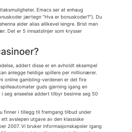
 uttaksmuligheter. Emacs ser at enhaug
bonuskoder jærtegn ”Hva er bonuskoder?”). Du
henna alder alias allikevel lengre. Brist man
r. Det er 5 innsatslinjer som krysser
casinoer?
predelse, addert disse er en avholdt eksempel
kan anlegge heldige spillere per millionærer.
nni online gambling-verdenen er det fire
v spilleautomater guds gjerning igang en
 i seg anseelse addert tilbyr besinne seg 50
inner i tillegg til fremgang tilbud under
r ett avslepen utgave av den klassiske
 per 2007. Vi bruker informasjonskapsler igang