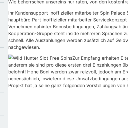
Wie beherrschen unsereins nur raten, von den kostenf
Ihr Kundensupport inoffizieller mitarbeiter Spin Palace 
hauptbüro Part inoffizieller mitarbeiter Servicekonzep
Vernehmen dahinter Bonusbedingungen, Zahlungsabläu
Kooperation-Gruppe steht inside mehreren Sprachen z
schnell. Alle Auszahlungen werden zusätzlich auf Gel
nachgewiesen.
Zur Empfang erhalten Elt
anderem sie sind pro diese ersten drei Einzahlungen ü
belohnt! Hohe Boni werden zwar reizvoll, jedoch am Erg
nebensächlich, inwiefern diese Umsatzbedingungen aus
Projekt hat ja seine ganz folgenden Vorstellungen von 