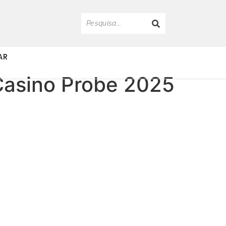
AR
 Casino Probe 2025