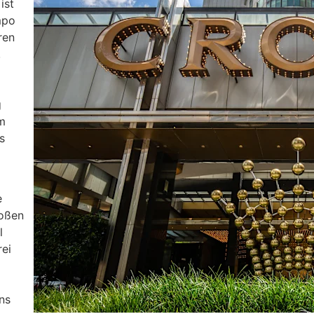
ist
mpo
ren
,
g
em
s
e
toßen
l
rei
ns