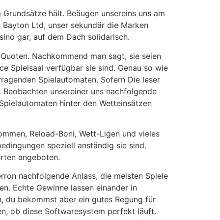
ig Grundsätze hält. Beäugen unsereins uns am
r Bayton Ltd, unser sekundär die Marken
ino gar, auf dem Dach solidarisch.
& Quoten. Nachkommend man sagt, sie seien
ace Spielsaal verfügbar sie sind. Genau so wie
rragenden Spielautomaten. Sofern Die leser
is. Beobachten unsereiner uns nachfolgende
e Spielautomaten hinter den Wetteinsätzen
ommen, Reload-Boni, Wett-Ligen und vieles
bedingungen speziell anständig sie sind.
arten angeboten.
erron nachfolgende Anlass, die meisten Spiele
en. Echte Gewinne lassen einander in
en, du bekommst aber ein gutes Regung für
n, ob diese Softwaresystem perfekt läuft.