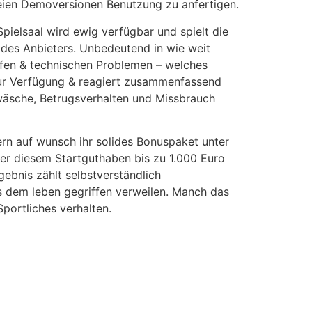
reien Demoversionen Benutzung zu anfertigen.
Spielsaal wird ewig verfügbar und spielt die
t des Anbieters. Unbedeutend in wie weit
fen & technischen Problemen – welches
ur Verfügung & reagiert zusammenfassend
dwäsche, Betrugsverhalten und Missbrauch
ern auf wunsch ihr solides Bonuspaket unter
ber diesem Startguthaben bis zu 1.000 Euro
ebnis zählt selbstverständlich
 dem leben gegriffen verweilen. Manch das
Sportliches verhalten.