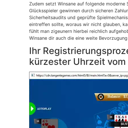
Zudem setzt Winsane auf folgende moderne S
Glücksspieler gewinnen durch sicheren Zahl
Sicherheitsaudits und geprüfte Spielmechanism
eintreffen sollte, woraus wir nicht glauben, 
fühlt man zigeunern hierbei reichlich aufgeho
Winsane dir auch die eine weite Bevorzugung 
Ihr Registrierungsproze
kürzester Uhrzeit vom 