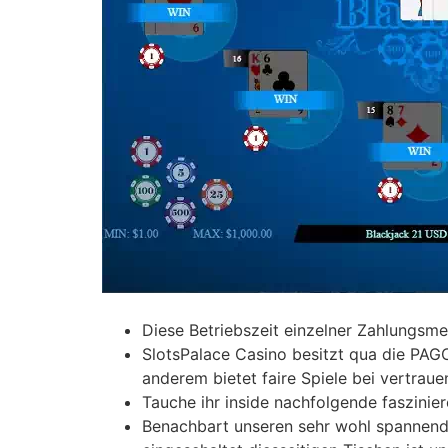
Diese Betriebszeit einzelner Zahlungsme
SlotsPalace Casino besitzt qua die PAG
anderem bietet faire Spiele bei vertrau
Tauche ihr inside nachfolgende faszini
Benachbart unseren sehr wohl spannenden