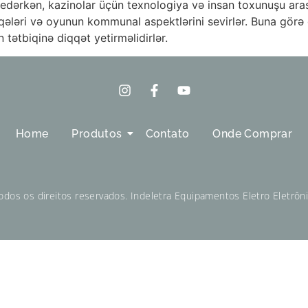
lif edərkən, kazinolar üçün texnologiya və insan toxunuşu a
aqələri və oyunun kommunal aspektlərini sevirlər. Buna görə d
 tətbiqinə diqqət yetirməlidirlər.
Home
Produtos
Contato
Onde Comprar
dos os direitos reservados. Indeletra Equipamentos Eletro Eletrôn