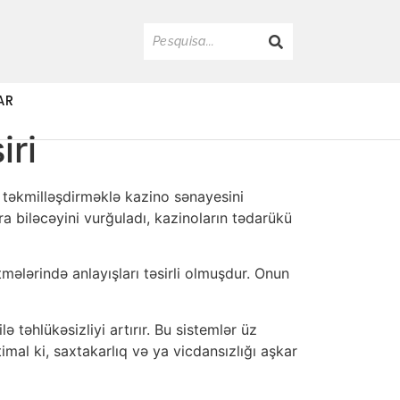
AR
iri
ni təkmilləşdirməklə kazino sənayesini
ra biləcəyini vurğuladı, kazinoların tədarükü
mələrində anlayışları təsirli olmuşdur. Onun
 təhlükəsizliyi artırır. Bu sistemlər üz
imal ki, saxtakarlıq və ya vicdansızlığı aşkar