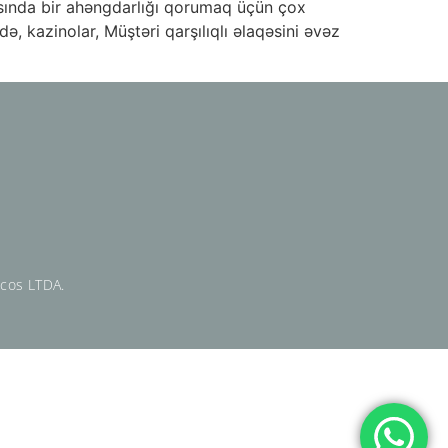
rasında bir ahəngdarlığı qorumaq üçün çox
ə, kazinolar, Müştəri qarşılıqlı əlaqəsini əvəz
icos LTDA.