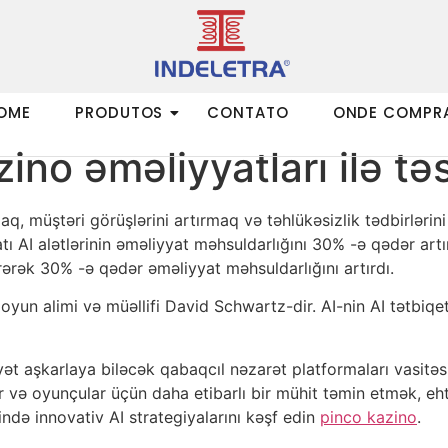
OME
PRODUTOS
CONTATO
ONDE COMPR
zino əməliyyatları ilə təs
maq, müştəri görüşlərini artırmaq və təhlükəsizlik tədbirləri
atı AI alətlərinin əməliyyat məhsuldarlığını 30% -ə qədər artı
ərək 30% -ə qədər əməliyyat məhsuldarlığını artırdı.
oyun alimi və müəllifi David Schwartz-dir. AI-nin AI tətbiqet
ət aşkarlaya biləcək qabaqcıl nəzarət platformaları vasitəsilə
ir və oyunçular üçün daha etibarlı bir mühit təmin etmək, eht
ində innovativ AI strategiyalarını kəşf edin
pinco kazino
.