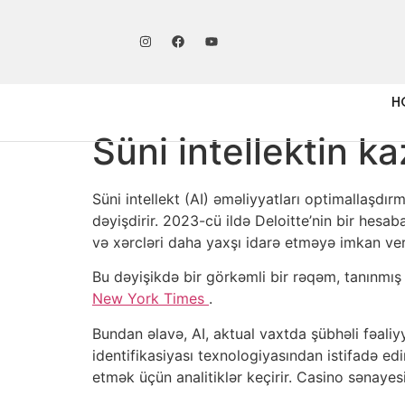
H
Süni intellektin ka
Süni intellekt (AI) əməliyyatları optimallaşdır
dəyişdirir. 2023-cü ildə Deloitte’nin bir hesab
və xərcləri daha yaxşı idarə etməyə imkan ver
Bu dəyişikdə bir görkəmli bir rəqəm, tanınmış 
New York Times
.
Bundan əlavə, AI, aktual vaxtda şübhəli fəaliyy
identifikasiyası texnologiyasından istifadə ed
etmək üçün analitiklər keçirir. Casino sənayes