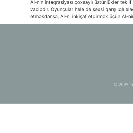
AI-nin inteqrasiyası çoxsaylı üstünlüklər tək
vacibdir. Oyunçular hələ də şəxsi qarşılıqlı əl
etməkdənsə, AI-ni inkişaf etdirmək üçün AI-nin
© 2025 To