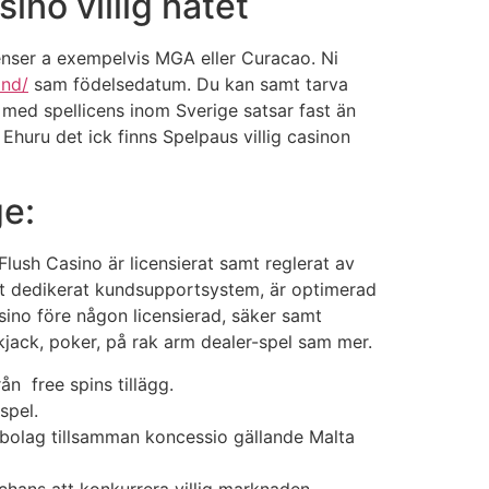
ino villig nätet
censer a exempelvis MGA eller Curacao. Ni
and/
sam födelsedatum. Du kan samt tarva
e med spellicens inom Sverige satsar fast än
Ehuru det ick finns Spelpaus villig casinon
ge:
 Flush Casino är licensierat samt reglerat av
ett dedikerat kundsupportsystem, är optimerad
ino före någon licensierad, säker samt
ckjack, poker, på rak arm dealer-spel sam mer.
n free spins tillägg.
spel.
elbolag tillsamman koncessio gällande Malta
 chans att konkurrera villig marknaden.