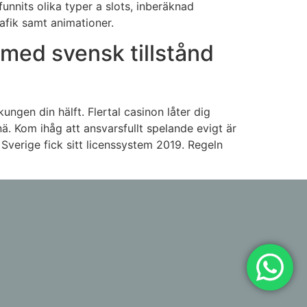
unnits olika typer a slots, inberäknad
fik samt animationer.
 med svensk tillstånd
ungen din hälft. Flertal casinon låter dig
ä. Kom ihåg att ansvarsfullt spelande evigt är
a Sverige fick sitt licenssystem 2019. Regeln