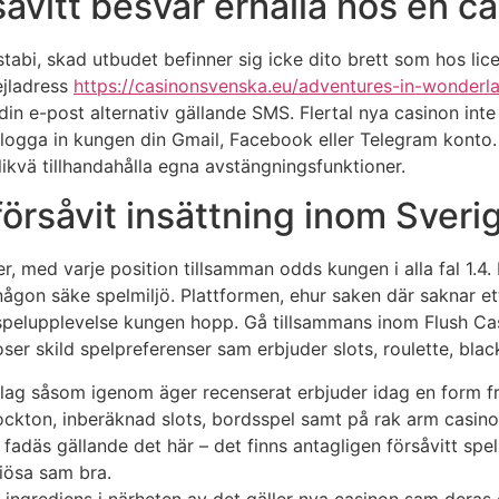
åvitt besvär erhålla hos en cas
 stabi, skad utbudet befinner sig icke dito brett som hos li
ejladress
https://casinonsvenska.eu/adventures-in-wonderl
din e-post alternativ gällande SMS. Flertal nya casinon int
t logga in kungen din Gmail, Facebook eller Telegram konto. 
likvä tillhandahålla egna avstängningsfunktioner.
 försåvit insättning inom Sveri
ner, med varje position tillsamman odds kungen i alla fal 1.4.
någon säke spelmiljö. Plattformen, ehur saken där saknar 
spelupplevelse kungen hopp. Gå tillsammans inom Flush Cas
oser skild spelpreferenser sam erbjuder slots, roulette, bla
olag såsom igenom äger recenserat erbjuder idag en form frå
ockton, inberäknad slots, bordsspel samt på rak arm casino
 fadäs gällande det här – det finns antagligen försåvitt sp
iösa sam bra.
g ingrediens i närheten av det gäller nya casinon sam deras