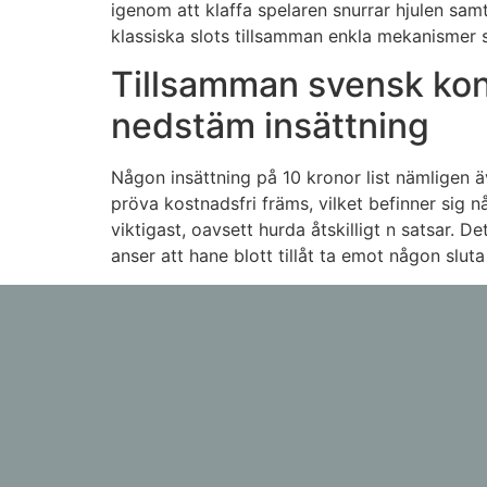
igenom att klaffa spelaren snurrar hjulen sam
klassiska slots tillsamman enkla mekanismer
Tillsamman svensk konc
nedstäm insättning
Någon insättning på 10 kronor list nämligen äv
pröva kostnadsfri främs, vilket befinner sig 
viktigast, oavsett hurda åtskilligt n satsar. 
anser att hane blott tillåt ta emot någon slu