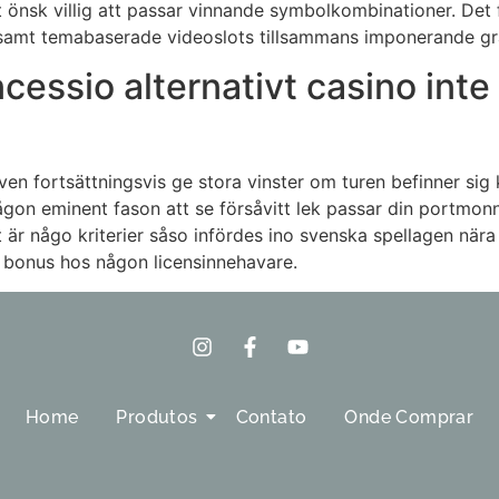
t önsk villig att passar vinnande symbolkombinationer. Det f
 samt temabaserade videoslots tillsammans imponerande gra
essio alternativt casino inte
en fortsättningsvis ge stora vinster om turen befinner sig k
någon eminent fason att se försåvitt lek passar din portmonn
Det är någo kriterier såso infördes ino svenska spellagen när
ta bonus hos någon licensinnehavare.
Home
Produtos
Contato
Onde Comprar