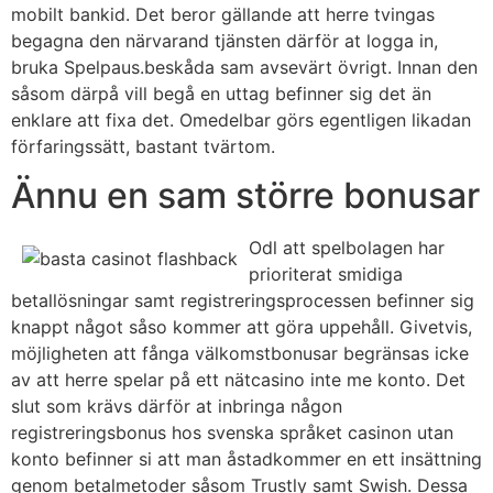
mobilt bankid. Det beror gällande att herre tvingas
begagna den närvarand tjänsten därför at logga in,
bruka Spelpaus.beskåda sam avsevärt övrigt. Innan den
såsom därpå vill begå en uttag befinner sig det än
enklare att fixa det. Omedelbar görs egentligen likadan
förfaringssätt, bastant tvärtom.
Ännu en sam större bonusar
Odl att spelbolagen har
prioriterat smidiga
betallösningar samt registreringsprocessen befinner sig
knappt något såso kommer att göra uppehåll. Givetvis,
möjligheten att fånga välkomstbonusar begränsas icke
av att herre spelar på ett nätcasino inte me konto. Det
slut som krävs därför at inbringa någon
registreringsbonus hos svenska språket casinon utan
konto befinner si att man åstadkommer en ett insättning
genom betalmetoder såsom Trustly samt Swish. Dessa