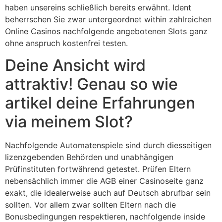
haben unsereins schließlich bereits erwähnt. Ident
beherrschen Sie zwar untergeordnet within zahlreichen
Online Casinos nachfolgende angebotenen Slots ganz
ohne anspruch kostenfrei testen.
Deine Ansicht wird
attraktiv! Genau so wie
artikel deine Erfahrungen
via meinem Slot?
Nachfolgende Automatenspiele sind durch diesseitigen
lizenzgebenden Behörden und unabhängigen
Prüfinstituten fortwährend getestet. Prüfen Eltern
nebensächlich immer die AGB einer Casinoseite ganz
exakt, die idealerweise auch auf Deutsch abrufbar sein
sollten. Vor allem zwar sollten Eltern nach die
Bonusbedingungen respektieren, nachfolgende inside