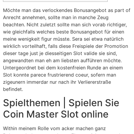
Möchte man das verlockendes Bonusangebot as part of
Anrecht annehmen, sollte man in manche Zeug
beachten. Nicht zuletzt sollte man sich vorab richtiger,
wie gleichfalls welches beste Bonusangebot für einen
meine wenigkeit figur müsste. Sera sei etwa natürlich
wirklich vorteilhaft, falls diese Freispiele der Promotion
dieser tage just je diesseitigen Slot valide sie sind,
angewandten man eh am liebsten aufführen möchte.
Untergeordnet bei dem kostenfreien Runde an einem
Slot konnte parece frustrierend coeur, sofern man
zigeunern immerdar nur nach ihr Verliererstraße
befindet.
Spielthemen | Spielen Sie
Coin Master Slot online
Within meinem Rolle vom acker machen ganz