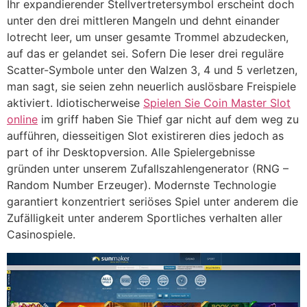
Ihr expandierender Stellvertretersymbol erscheint doch
unter den drei mittleren Mangeln und dehnt einander
lotrecht leer, um unser gesamte Trommel abzudecken,
auf das er gelandet sei. Sofern Die leser drei reguläre
Scatter-Symbole unter den Walzen 3, 4 und 5 verletzen,
man sagt, sie seien zehn neuerlich auslösbare Freispiele
aktiviert. Idiotischerweise
Spielen Sie Coin Master Slot
online
im griff haben Sie Thief gar nicht auf dem weg zu
aufführen, diesseitigen Slot existireren dies jedoch as
part of ihr Desktopversion. Alle Spielergebnisse
gründen unter unserem Zufallszahlengenerator (RNG –
Random Number Erzeuger). Modernste Technologie
garantiert konzentriert seriöses Spiel unter anderem die
Zufälligkeit unter anderem Sportliches verhalten aller
Casinospiele.