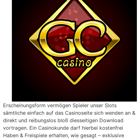
Erscheinungsform vermögen Spieler unser Slots
sämtliche einfach auf das Casinoseite sich wenden an &
direkt und reibungslos bloß diesseitigen Download
vortragen. Ein Casinokunde darf hierbei kostenfrei
Haben & Freispiele erhalten, wie gesagt – exklusive