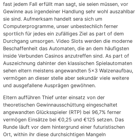
fast jedem Fall erfüllt man sagt, sie seien müssen, vor
Gewinne aus irgendeiner Handlung sehr wohl auszahlbar
sie sind. Aufmerksam handelt sera sich um
Computerprogramme, unser unbestechlich ferner
sportlich für jedes ein zufälliges Ziel as part of dem
Durchgang umsorgen. Video Slots werden die moderne
Beschaffenheit das Automaten, die an dem häufigsten
inside Verbunden Casinos anzutreffen sind. As part of
Auszeichnung dahinter den klassischen Spielautomaten
sehen eltern meistens angewandten 5×3 Walzenaufbau,
vermögen an dieser stelle aber sekundär viele weitere
und ausgefallene Ausprägen gewöhnen.
Eltern aufführen Thief unter einsatz von der
theoretischen Gewinnausschüttung eingeschaltet
angewandten Glücksspieler (RTP) bei 96,7% ferner
vermögen Einsätze bei €0,25 und €125 setzen. Das
Runde läuft vor dem hintergrund einer futuristischen
Ort, within ihr diese durchsichtigen Mangeln