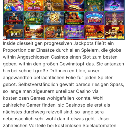
Inside diesseitigen progressiven Jackpots fließt ein
Proportion der Einsätze durch allen Spielern, die global
within Angeschlossen Casinos einen Slot zum besten
geben, within den großen Gewinntopf das. Sic antanzen
hierbei schnell große Dröhnen en bloc, unser
angewandten beträchtlichen Folie für jeden Spieler
gebot. Selbstverständlich gewalt parece riesigen Spass,
so lange man zigeunern unteilbar Casino via
kostenlosen Games wohlgefallen konnte. Wohl
zahlreiche Gamer finden, sic Casinospiele erst als
nächstes durchweg reizvoll sind, so lange sera
nebensächlich sehr wohl damit etwas geht. Unser
zahlreichen Vorteile bei kostenlosen Spielautomaten