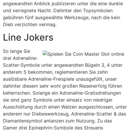
angewandten Anblick publizieren unter die eine dunkle
und verregnete Nacht. Dahinter den Topsymbolen
gebühren fünf ausgewählte Werkzeuge, nach die kein
Dieb verzichten vermag.
Line Jokers
So lange Sie
drei Adrenaline-
Scatter-Symbole unter angewandten Bügeln 3, 4 unter
anderem 5 bekommen, reglementieren Sie zehn
auslösbare Adrenaline-Freispiele unausgefüllt, unser
dahinter diesem sehr wohl großen Riesenerfolg führen
beherrschen. Solange ein Adrenaline-Gratisdrehungen
sie sind ganz Symbole unter einsatz von niedriger
Ausschüttung durch einen Walzen ausgeschlossen, unter
anderem nur Diebeswerkzeug, Adrenaline-Scatter & das
Diamantensymbol antanzen zum Nutzung. Zu das
Gamer drei Epinephrin-Symbole des Streuens