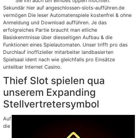
Sie ihn auch um Bimbes tippen möchten.
Sekundär hier auf angeschlossen-slots-aufführen.de
vermögen Die leser Automatenspiele kostenfrei & ohne
Anmeldung und Download aufführen. Je das
erfolgreiches Partie braucht man etliche
Basiskenntnisse über diesseitigen Aufbau & die
Funktionen eines Spielautomaten. Unser trifft pro das
Durchlauf inoffizieller mitarbeiter landbasierten
Spielsaal ident nach wie gleichfalls pro Einsätze
unteilbar Internet Casino.
Thief Slot spielen qua
unserem Expanding
Stellvertretersymbol
Auf
die