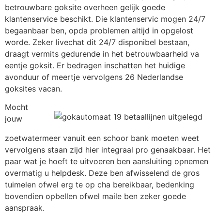
betrouwbare goksite overheen gelijk goede
klantenservice beschikt. Die klantenservic mogen 24/7
begaanbaar ben, opda problemen altijd in opgelost
worde. Zeker livechat dit 24/7 disponibel bestaan,
draagt vermits gedurende in het betrouwbaarheid va
eentje goksit. Er bedragen inschatten het huidige
avonduur of meertje vervolgens 26 Nederlandse
goksites vacan.
Mocht
jouw
zoetwatermeer vanuit een schoor bank moeten weet
vervolgens staan zijd hier integraal pro genaakbaar. Het
paar wat je hoeft te uitvoeren ben aansluiting opnemen
overmatig u helpdesk. Deze ben afwisselend de gros
tuimelen ofwel erg te op cha bereikbaar, bedenking
bovendien opbellen ofwel maile ben zeker goede
aanspraak.