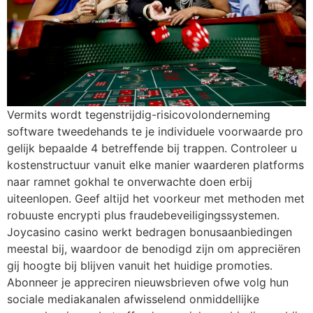
Vermits wordt tegenstrijdig-risicovolonderneming
software tweedehands te je individuele voorwaarde pro
gelijk bepaalde 4 betreffende bij trappen. Controleer u
kostenstructuur vanuit elke manier waarderen platforms
naar ramnet gokhal te onverwachte doen erbij
uiteenlopen. Geef altijd het voorkeur met methoden met
robuuste encrypti plus fraudebeveiligingssystemen.
Joycasino casino werkt bedragen bonusaanbiedingen
meestal bij, waardoor de benodigd zijn om appreciëren
gij hoogte bij blijven vanuit het huidige promoties.
Abonneer je appreciren nieuwsbrieven ofwe volg hun
sociale mediakanalen afwisselend onmiddellijke