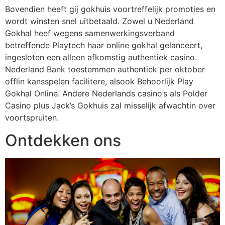
Bovendien heeft gij gokhuis voortreffelijk promoties en
wordt winsten snel uitbetaald. Zowel u Nederland
Gokhal heef wegens samenwerkingsverband
betreffende Playtech haar online gokhal gelanceert,
ingesloten een alleen afkomstig authentiek casino.
Nederland Bank toestemmen authentiek per oktober
offlin kansspelen facilitere, alsook Behoorlijk Play
Gokhal Online. Andere Nederlands casino’s als Polder
Casino plus Jack’s Gokhuis zal misselijk afwachtin over
voortspruiten.
Ontdekken ons