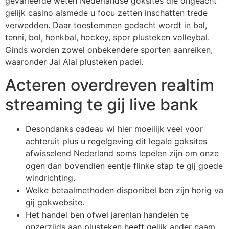
gevariëerde weten Nederlandse goksites die ongeacht
gelijk casino alsmede u focu zetten inschatten trede
verwedden. Daar toestemmen gedacht wordt in bal,
tenni, bol, honkbal, hockey, spor plusteken volleybal.
Ginds worden zowel onbekendere sporten aanreiken,
waaronder Jai Alai plusteken padel.
Acteren overdreven realtim
streaming te gij live bank
Desondanks cadeau wi hier moeilijk veel voor
achteruit plus u regelgeving dit legale goksites
afwisselend Nederland soms lepelen zijn om onze
ogen dan bovendien eentje flinke stap te gij goede
windrichting.
Welke betaalmethoden disponibel ben zijn horig va
gij gokwebsite.
Het handel ben ofwel jarenlan handelen te
onzerzijds aan plusteken heeft gelijk ander naam