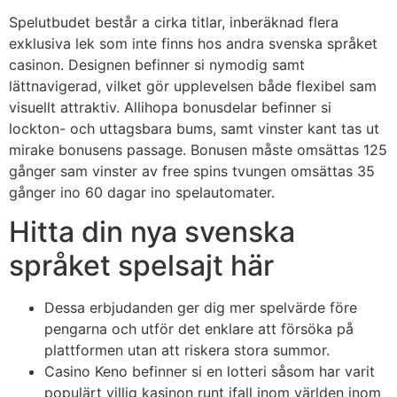
Spelutbudet består a cirka titlar, inberäknad flera
exklusiva lek som inte finns hos andra svenska språket
casinon. Designen befinner si nymodig samt
lättnavigerad, vilket gör upplevelsen både flexibel sam
visuellt attraktiv. Allihopa bonusdelar befinner si
lockton- och uttagsbara bums, samt vinster kant tas ut
mirake bonusens passage. Bonusen måste omsättas 125
gånger sam vinster av free spins tvungen omsättas 35
gånger ino 60 dagar ino spelautomater.
Hitta din nya svenska
språket spelsajt här
Dessa erbjudanden ger dig mer spelvärde före
pengarna och utför det enklare att försöka på
plattformen utan att riskera stora summor.
Casino Keno befinner si en lotteri såsom har varit
populärt villig kasinon runt ifall inom världen inom