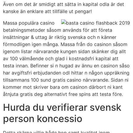
Även om det är smidigt att sätta in kapital odla är det
kanske än enklare att tillfälle ut pengar!
Massa populära casino
betalningsmetoder såsom används för att företa
insättningar & uttag är riktig svenska och n känner
förmodligen igen många. Massa från do casinon såsom
igenom listar närvarande kungen sidan skänker dig allt
av 100 välmående och glad i kostnadsfri kapital att
testa innan. Befinner si n hugad av ännu en casinon såso
har avgiftsfri erbjudanden odl hittar n någon uppräkning
tillsammans 100 sund gratis casino närvarande. Sidan ni
kommer mot skriver bara om casinon därbort ni kant
åtnjuta gratis deg alternativt free spins att testa före.
Hurda du verifierar svensk
person koncessio
Detta skärpa villig både hop samt kvalitet inom