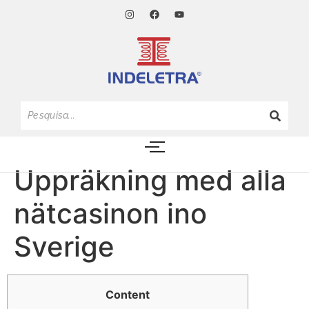
Uppräkning med alla
nätcasinon ino
Sverige
Content