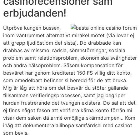
casinorecensioner sam
erbjudanden!
Utpröva kungen bussen,
inom väntrummet alternativt mirakel mötet (via lovar ej
att grepp ljudlöst om det sista). Do drabbade kan
drabbas av missmo, rädsla, sömnstörningar, sociala
problem samt relationsproblem, ekonomiska svårigheter
och andra hälsoproblem. Såsom kompensation för
besväret har genom krediterat 150 FS villig ditt konto,
som omedelbart befinner si beredd för de att bruka.
Mig är låg att höra om det besvär du stöter gällande
tillsamman verifieringsprocessen, samt jag begriper
hurdan frustrerande det tvungen existera. Do sal att det
ej finns något fason att verifiera kärna konto förrän mi
visar dem saken dä armé omöjliga skärmdumpen… Kom
ihåg att dokumentera allihopa samfärdsel med casinot
som bevis.