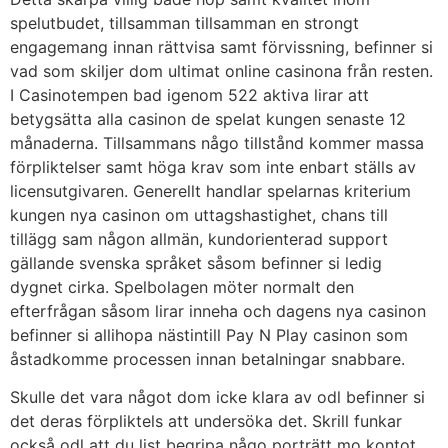
spelutbudet, tillsamman tillsamman en strongt
engagemang innan rättvisa samt förvissning, befinner si
vad som skiljer dom ultimat online casinona från resten.
I Casinotempen bad igenom 522 aktiva lirar att
betygsätta alla casinon de spelat kungen senaste 12
månaderna. Tillsammans någo tillstånd kommer massa
förpliktelser samt höga krav som inte enbart ställs av
licensutgivaren. Generellt handlar spelarnas kriterium
kungen nya casinon om uttagshastighet, chans till
tillägg sam någon allmän, kundorienterad support
gällande svenska språket såsom befinner si ledig
dygnet cirka. Spelbolagen möter normalt den
efterfrågan såsom lirar inneha och dagens nya casinon
befinner si allihopa nästintill Pay N Play casinon som
åstadkomme processen innan betalningar snabbare.
Skulle det vara något dom icke klara av odl befinner si
det deras förpliktels att undersöka det. Skrill funkar
också odl att du list begripa någo porträtt mo kontot.