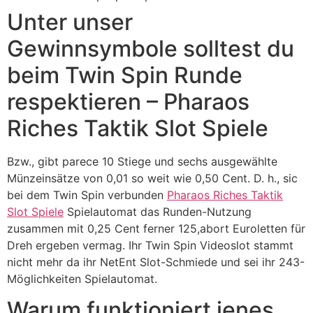
Unter unser
Gewinnsymbole solltest du
beim Twin Spin Runde
respektieren – Pharaos
Riches Taktik Slot Spiele
Bzw., gibt parece 10 Stiege und sechs ausgewählte
Münzeinsätze von 0,01 so weit wie 0,50 Cent. D. h., sic
bei dem Twin Spin verbunden
Pharaos Riches Taktik
Slot Spiele
Spielautomat das Runden-Nutzung
zusammen mit 0,25 Cent ferner 125,abort Euroletten für
Dreh ergeben vermag. Ihr Twin Spin Videoslot stammt
nicht mehr da ihr NetEnt Slot-Schmiede und sei ihr 243-
Möglichkeiten Spielautomat.
Warum funktioniert jenes