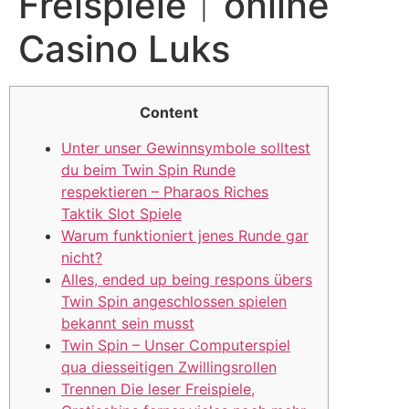
Freispiele︱online
Casino Luks
Content
Unter unser Gewinnsymbole solltest
du beim Twin Spin Runde
respektieren – Pharaos Riches
Taktik Slot Spiele
Warum funktioniert jenes Runde gar
nicht?
Alles, ended up being respons übers
Twin Spin angeschlossen spielen
bekannt sein musst
Twin Spin – Unser Computerspiel
qua diesseitigen Zwillingsrollen
Trennen Die leser Freispiele,