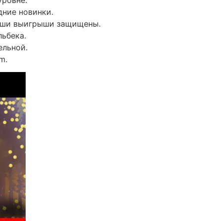
дние новинки.
ваши выигрыши защищены.
льбека.
ельной.
m.