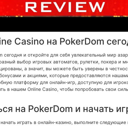
line Casino на PokerDom сег
om сегодня и откройте для себя увлекательный мир азар
азный выбор игровых автоматов, рулетки, покера и мн
ированы, а значит, вы можете быть уверены в честнос
 бонусами и акциями, которые предоставляются нашам
обную платформу для онлайн-игр, доступную для игрок
ть в нашем Online Casino, чтобы попробовать свои си
ся на PokerDom и начать иг
начать играть в онлайн-казино, выполните следующие 