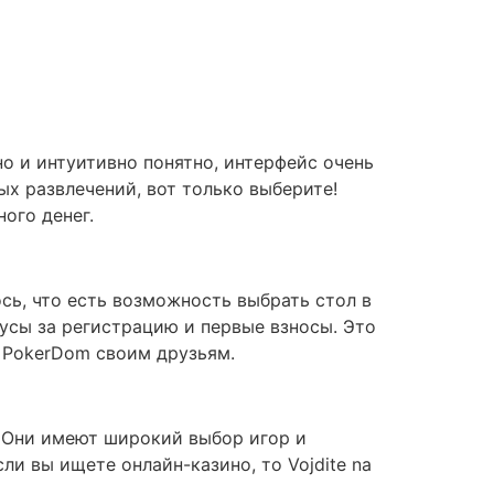
но и интуитивно понятно, интерфейс очень
ых развлечений, вот только выберите!
ого денег.
сь, что есть возможность выбрать стол в
нусы за регистрацию и первые взносы. Это
 PokerDom своим друзьям.
. Они имеют широкий выбор игор и
ли вы ищете онлайн-казино, то Vojdite na