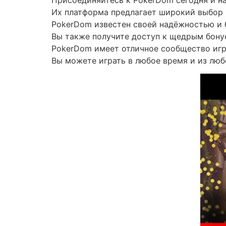
Их платформа предлагает широкий выбор и
PokerDom известен своей надёжностью и 
Вы также получите доступ к щедрым бонус
PokerDom имеет отличное сообщество игро
Вы можете играть в любое время и из люб