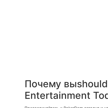
Почему выshould 
Entertainment To
Присоединяйтесь к PokerDom сегодня и н