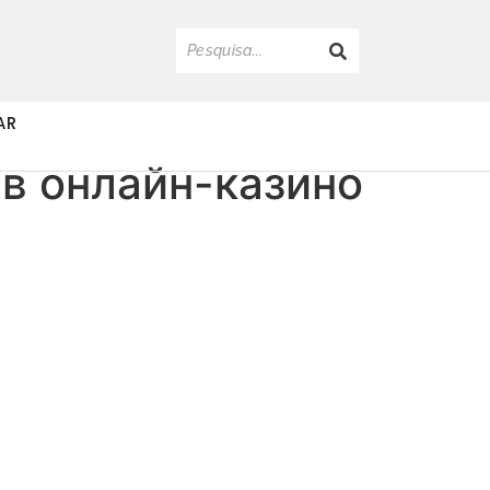
AR
 в онлайн-казино