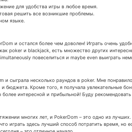
жение для удобства игры в любое время.
отовая решить все возникшие проблемы.
ном языке.
rDom и остался более чем доволен! Играть очень удоб
как poker и blackjack, есть множество других интересн
imultaneously повеселиться и maybe even выиграть немн
m и сыграла несколько раундов в poker. Мне понравило
 и бюджета. Кроме того, я получала увлекательные бо
 более интересной и прибыльной! Буду рекомендовать
отяжении многих лет, и PokerDom – это одно из лучших
что играть здесь лучший способ потратить время, но ес
o сегодня – это отличное начало.