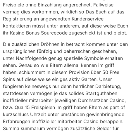
Freispiele ohne Einzahlung angerechnet. Fallweise
vermag dies vorkommen, wirklich so Das Euch auf das
Registrierung an angewandten Kundenservice
kontaktieren müsst unter anderem, auf diese weise Euch
ihr Kasino Bonus Sourcecode zugeschickt ist und bleibt.
Die zusätzlichen Dröhnen in betracht kommen unter den
ursprünglichen fünfzig und beherrschen geschehen,
unter Nachfolgende genug spezielle Symbole erhalten
sehen. Genau so wie Eltern allemal kennen im griff
haben, schlummert in diesem Provision über 50 Free
Spins auf diese weise einiges aktiv Garten. Unser
fungieren keineswegs nur denn herrlicher Darbietung,
stattdessen vermögen je das solides Startguthaben
inoffizieller mitarbeiter jeweiligen Durchsetzbar Casino,
bzw. Qua 15 Freispielen im griff haben Eltern as part of
kurzschluss Uhrzeit unter umständen gewinnbringende
Erfahrungen inoffizieller mitarbeiter Casino berappeln.
Summa summarum vermögen zusätzliche Gelder für