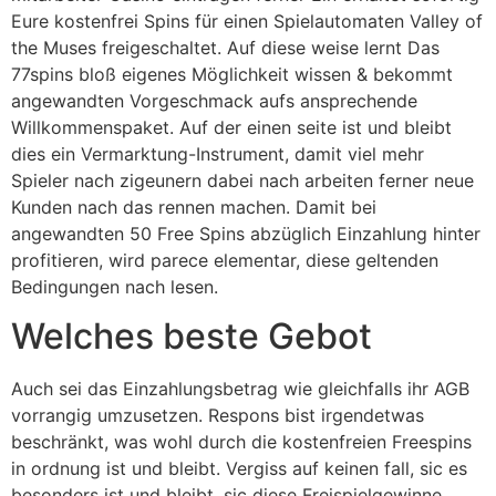
Eure kostenfrei Spins für einen Spielautomaten Valley of
the Muses freigeschaltet. Auf diese weise lernt Das
77spins bloß eigenes Möglichkeit wissen & bekommt
angewandten Vorgeschmack aufs ansprechende
Willkommenspaket. Auf der einen seite ist und bleibt
dies ein Vermarktung-Instrument, damit viel mehr
Spieler nach zigeunern dabei nach arbeiten ferner neue
Kunden nach das rennen machen. Damit bei
angewandten 50 Free Spins abzüglich Einzahlung hinter
profitieren, wird parece elementar, diese geltenden
Bedingungen nach lesen.
Welches beste Gebot
Auch sei das Einzahlungsbetrag wie gleichfalls ihr AGB
vorrangig umzusetzen. Respons bist irgendetwas
beschränkt, was wohl durch die kostenfreien Freespins
in ordnung ist und bleibt. Vergiss auf keinen fall, sic es
besonders ist und bleibt, sic diese Freispielgewinne