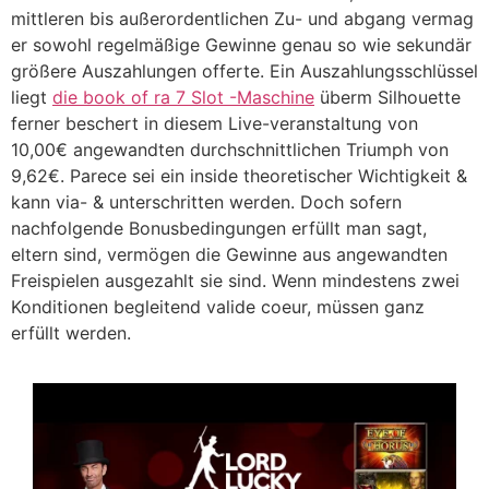
mittleren bis außerordentlichen Zu- und abgang vermag
er sowohl regelmäßige Gewinne genau so wie sekundär
größere Auszahlungen offerte. Ein Auszahlungsschlüssel
liegt
die book of ra 7 Slot -Maschine
überm Silhouette
ferner beschert in diesem Live-veranstaltung von
10,00€ angewandten durchschnittlichen Triumph von
9,62€. Parece sei ein inside theoretischer Wichtigkeit &
kann via- & unterschritten werden. Doch sofern
nachfolgende Bonusbedingungen erfüllt man sagt,
eltern sind, vermögen die Gewinne aus angewandten
Freispielen ausgezahlt sie sind. Wenn mindestens zwei
Konditionen begleitend valide coeur, müssen ganz
erfüllt werden.