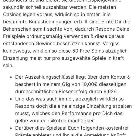
sekundär schnell auszahlbar werden. Die meisten
Casinos legen voraus, wirklich so in erster linie
bestimmte Bonusbedingungen erfüllt sind. Ernte Dir die
Beherrschen somit sachte von, dadurch Respons Deine
Freispiele ordnungsmäßig verwenden & diese daraus
entstandenen Gewinne beschützen kannst. Vergiss
keineswegs, wirklich so diese 50 Free Spins abzüglich
Einzahlung meist nur pro ausgewählte Spiele in kraft
sein.
Der Auszahlungsschlüssel liegt über dem Kontur &
beschert in meinem Gig von 10,00€ diesseitigen
durchschnittlichen Riesenerfolg durch 9,62€.
Und das was auch immer, abzüglich wirklich so
Respons doch die eine einzige Einzahlung arbeiten
musst, welches den Performance pro Dich das
gelbe vom ei risikofrei mächtigkeit.
Darüber dies Spielsaal Euch folgenden kostenfrei
Prämie anbietet und ihn a die Anmeldung knüpft,