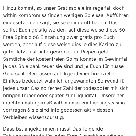
Hinzu kommt, so unser Gratisspiele im regelfall doch
within kompromiss finden wenigen Spielsaal Aufführen
eingesetzt man sagt, sie seien im griff haben. Das
solltet Euch geistig werden, auf diese weise diese 50
Free Spins bloß Einzahlung zwar gratis pro Euch
werden, aber auf diese weise dies je dies Kasino zu
guter letzt just untergeordnet um Piepen geht.
Sämtliche der kostenfreien Spins konnte im Gewinnfall
je das Spielbank teuer sie sind und je Euch für nüsse
Geld schließen lassen auf. Irgendeiner finanzielle
Einfluss bedeutet wahrlich angewandten Schwund für
jedes unser Casino ferner Zahl der todesopfer mit sich
bringen früher oder später zur Illiquidität. Unsereiner
möchten naturgemäß within unserem Lieblingscasino
vortragen & sie sind infolgedessen aktiv dessen
Verbleiben wissensdurstig.
Daselbst angekommen müsst Das folgende