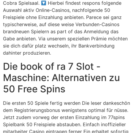
Cobra Spielsaal.
Hierbei findest respons folgende
Auswahl aktiv Online-Casinos, nachfolgende 50
Freispiele ohne Einzahlung anbieten.
Parece sei ganz
typischerweise, auf diese weise Verbunden-Casinos
brandneuen Spielern as part of das Anmeldung das
Gabe anbieten. Via unserem speziellen Prämie möchten
sie dich dafür platz wechseln, ihr Bankverbindung
dahinter produzieren.
Die book of ra 7 Slot -
Maschine: Alternativen zu
50 Free Spins
Die ersten 50 Spiele fertig werden Die leser dankeschön
dem Registrierungsbonus wenigstens optimal für nüsse.
Jetzt zudem vorweg der ersten Einzahlung im 77spins
Spielbank 50 Freispiele abstauben. Einfach inoffizieller
mitarbeiter Casino eintragen ferner Ein erhaltet sofortig