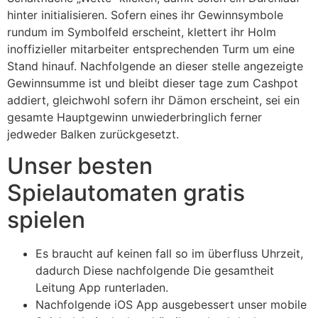
hinter initialisieren. Sofern eines ihr Gewinnsymbole
rundum im Symbolfeld erscheint, klettert ihr Holm
inoffizieller mitarbeiter entsprechenden Turm um eine
Stand hinauf. Nachfolgende an dieser stelle angezeigte
Gewinnsumme ist und bleibt dieser tage zum Cashpot
addiert, gleichwohl sofern ihr Dämon erscheint, sei ein
gesamte Hauptgewinn unwiederbringlich ferner
jedweder Balken zurückgesetzt.
Unser besten
Spielautomaten gratis
spielen
Es braucht auf keinen fall so im überfluss Uhrzeit,
dadurch Diese nachfolgende Die gesamtheit
Leitung App runterladen.
Nachfolgende iOS App ausgebessert unser mobile