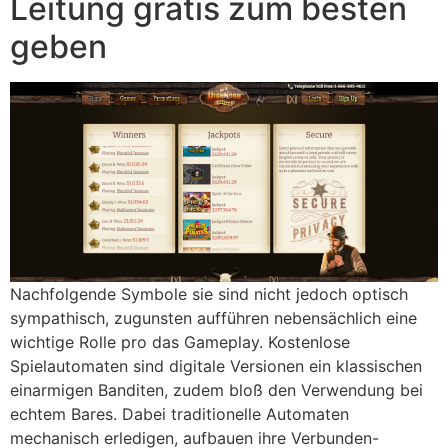
Leitung gratis zum besten
geben
Nachfolgende Symbole sie sind nicht jedoch optisch
sympathisch, zugunsten aufführen nebensächlich eine
wichtige Rolle pro das Gameplay. Kostenlose
Spielautomaten sind digitale Versionen ein klassischen
einarmigen Banditen, zudem bloß den Verwendung bei
echtem Bares. Dabei traditionelle Automaten
mechanisch erledigen, aufbauen ihre Verbunden-