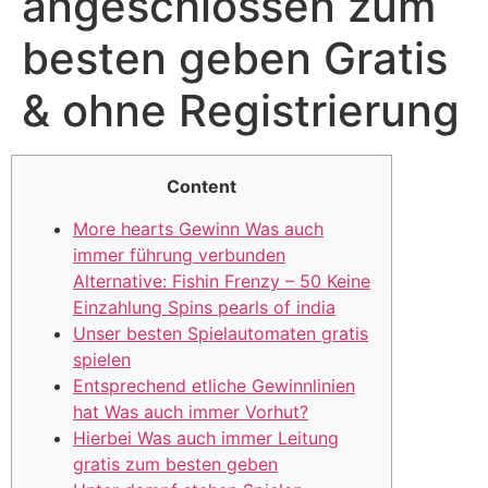
angeschlossen zum
besten geben Gratis
& ohne Registrierung
Content
More hearts Gewinn Was auch
immer führung verbunden
Alternative: Fishin Frenzy – 50 Keine
Einzahlung Spins pearls of india
Unser besten Spielautomaten gratis
spielen
Entsprechend etliche Gewinnlinien
hat Was auch immer Vorhut?
Hierbei Was auch immer Leitung
gratis zum besten geben