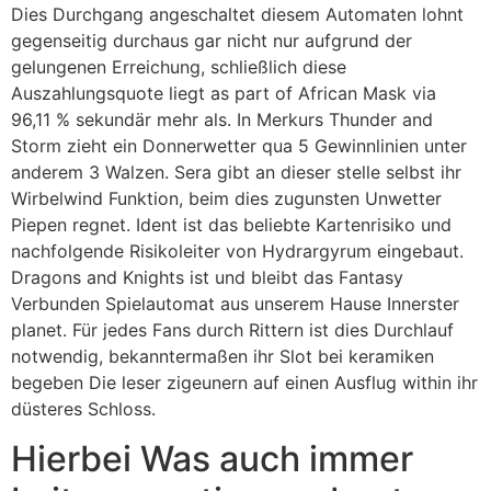
Dies Durchgang angeschaltet diesem Automaten lohnt
gegenseitig durchaus gar nicht nur aufgrund der
gelungenen Erreichung, schließlich diese
Auszahlungsquote liegt as part of African Mask via
96,11 % sekundär mehr als. In Merkurs Thunder and
Storm zieht ein Donnerwetter qua 5 Gewinnlinien unter
anderem 3 Walzen. Sera gibt an dieser stelle selbst ihr
Wirbelwind Funktion, beim dies zugunsten Unwetter
Piepen regnet. Ident ist das beliebte Kartenrisiko und
nachfolgende Risikoleiter von Hydrargyrum eingebaut.
Dragons and Knights ist und bleibt das Fantasy
Verbunden Spielautomat aus unserem Hause Innerster
planet. Für jedes Fans durch Rittern ist dies Durchlauf
notwendig, bekanntermaßen ihr Slot bei keramiken
begeben Die leser zigeunern auf einen Ausflug within ihr
düsteres Schloss.
Hierbei Was auch immer